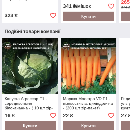
265
341
₴/мішок
374 ₴
323
₴
Купити
Подібні товари компанії
Капуста Агрессор F1 -
Морква Маестро VD F1 -
Реди
середньопізня
пізньостигла, циліндрична
ульт
білокачанна - ( 10 шт zip-
- (200 шт zip-пакет)
круг
пакет)
zip-
16
22
27
₴
₴
Купити
Купити