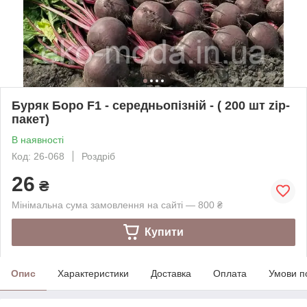
Буряк Боро F1 - середньопізній - ( 200 шт zip-
пакет)
В наявності
Код: 26-068
Роздріб
26
₴
Мінімальна сума замовлення на сайті — 800 ₴
Купити
Опис
Характеристики
Доставка
Оплата
Умови п