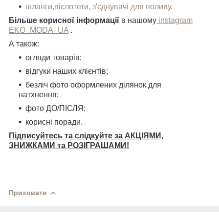
шланги,післотети, з'єднувачі для поливу.
Більше корисної інформації
в нашому
instagram
EKO_MODA_UA
.
А також:
огляди товарів;
відгуки наших клієнтів;
безліч фото оформлених ділянок для
натхнення;
фото ДО/ПІСЛЯ;
корисні поради.
Підписуйтесь та слідкуйте за АКЦІЯМИ,
ЗНИЖКАМИ та РОЗІГРАШАМИ!
Приховати