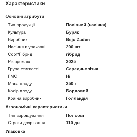
Характеристики
Основні атрибути
Тип продукції
Посівний (насіння)
Культура
Буряк
Виробник
Bejo Zaden
Насіння в упаковці
200 шт.
Сорт/Гібрид
гібрид
Рік врожаю
2025
Група стиглості
Середньопізня
ГМО
Ні
Маса плоду
250 г
Колір плоду
Бордовий
Країна виробник
Голландія
Агрономічні характеристики
Тип вирощування
Польові
Строки дозрівання
110 дн
Упаковка