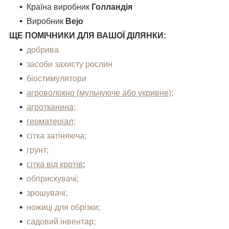
Країна виробник
Голландія
Виробник
Bejo
ЩЕ ПОМІЧНИКИ ДЛЯ ВАШОЇ ДІЛЯНКИ:
добрива
засоби захисту рослин
біостимулятори
агроволокно (мульчуюче або укривне);
агротканина;
геоматеріал;
сітка затіняюча;
грунт;
сітка від кротів
;
обприскувачі;
зрошувачі;
ножиці для обрізки;
садовий інвентар;