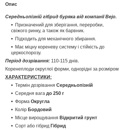
Опис
Середньопізній гібрид буряка від компанії Bejo.
Призначений для зберігання, переробки,
свіжого ринку, а також як барвник.
Підходить для механічного збирання.
Має міцну кореневу систему і стійкість до
церкоспорозу.
Період дозрівання:
110-115 днів.
Коренеплоди округлої форми, однорідні за розміром
ХАРАКТЕРИСТИКИ:
Термін дозрівання
Середньопізній
Середня вага
до 250 г
Форма
Округла
Колір
Бордовий
Місце вирощування
Відкритий грунт
Сорт або гібрид
Гібрид