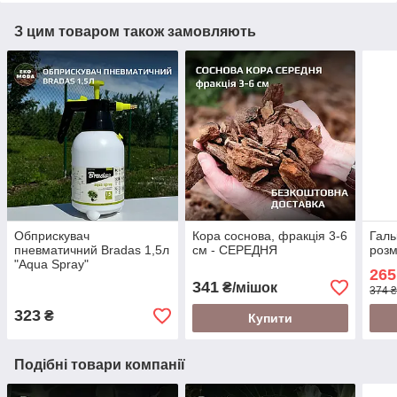
З цим товаром також замовляють
Обприскувач
Кора соснова, фракція 3-6
Галь
пневматичний Bradas 1,5л
см - СЕРЕДНЯ
розм
"Aqua Spray"
265
341
₴/мішок
374 ₴
323
₴
Купити
Подібні товари компанії