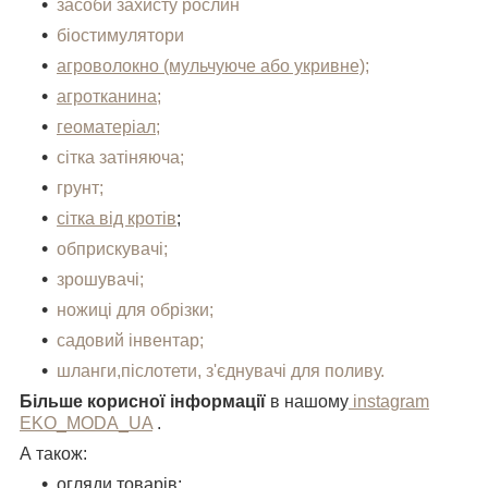
засоби захисту рослин
біостимулятори
агроволокно (мульчуюче або укривне);
агротканина;
геоматеріал;
сітка затіняюча;
грунт;
сітка від кротів
;
обприскувачі;
зрошувачі;
ножиці для обрізки;
садовий інвентар;
шланги,післотети, з'єднувачі для поливу.
Більше корисної інформації
в нашому
instagram
EKO_MODA_UA
.
А також:
огляди товарів;