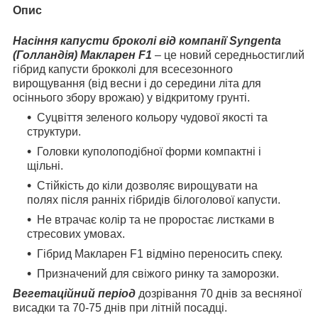
Опис
Насіння капусти броколі від компанії Syngenta
(Голландія) Макларен F1
– це новий середньостиглий
гібрид капусти брокколі для всесезонного
вирощування (від весни і до середини літа для
осіннього збору врожаю) у відкритому грунті.
Суцвіття зеленого кольору чудової якості та
структури.
Головки куполоподібної форми компактні і
щільні.
Стійкість до кіли дозволяє вирощувати на
полях після ранніх гібридів білоголової капусти.
Не втрачає колір та не проростає листками в
стресових умовах.
Гібрид Макларен F1 відміно переносить спеку.
Призначений для свіжого ринку та заморозки.
Вегетаційний період
дозрівання 70 днів за весняної
висадки та 70-75 днів при літній посадці.