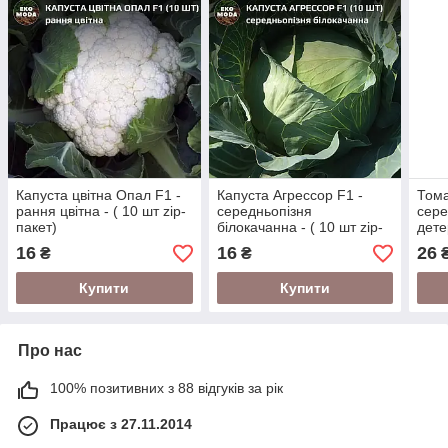
Капуста цвітна Опал F1 -
Капуста Агрессор F1 -
Тома
рання цвітна - ( 10 шт zip-
середньопізня
сере
пакет)
білокачанна - ( 10 шт zip-
дете
пакет)
zip-
16
16
26
₴
₴
Купити
Купити
Про нас
100% позитивних з 88 відгуків за рік
Працює з 27.11.2014