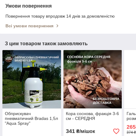
Умови повернення
Повернення товару впродовж 14 днів за домовленістю
Всі умови повернення
З цим товаром також замовляють
Обприскувач
Кора соснова, фракція 3-6
Галь
пневматичний Bradas 1,5л
см - СЕРЕДНЯ
розм
"Aqua Spray"
265
341
₴/мішок
374 ₴