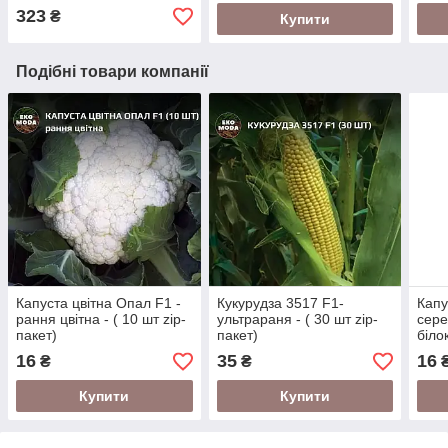
323
₴
Купити
Подібні товари компанії
Капуста цвітна Опал F1 -
Кукурудза 3517 F1-
Капу
рання цвітна - ( 10 шт zip-
ультрараня - ( 30 шт zip-
сере
пакет)
пакет)
біло
паке
16
35
16
₴
₴
Купити
Купити