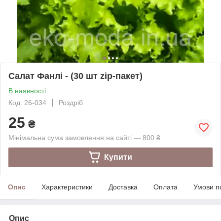
Салат Фанлі - (30 шт zip-пакет)
В наявності
Код: 26-034
Роздріб
25
₴
Мінімальна сума замовлення на сайті — 800 ₴
Купити
Опис
Характеристики
Доставка
Оплата
Умови п
Опис