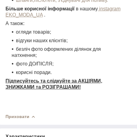
шланги,післотети, з'єднувачі для поливу.
Більше корисної інформації
в нашому
instagram
EKO_MODA_UA
.
А також:
огляди товарів;
відгуки наших клієнтів;
безліч фото оформлених ділянок для
натхнення;
фото ДО/ПІСЛЯ;
корисні поради.
Підписуйтесь та слідкуйте за АКЦІЯМИ,
ЗНИЖКАМИ та РОЗІГРАШАМИ!
Приховати
Характеристики