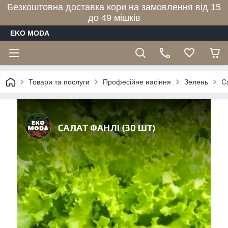
Безкоштовна доставка кори на замовлення від 15
до 49 мішків
EKO MODA
Товари та послуги
Професійне насіння
Зелень
С