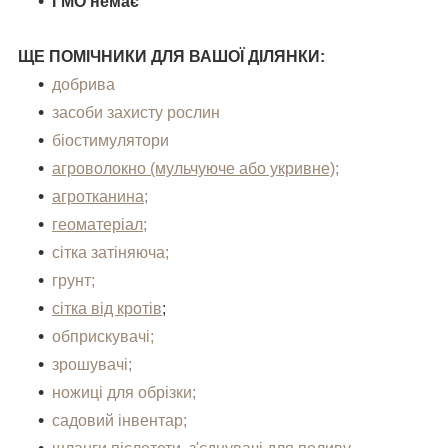
ГМО немає
ЩЕ ПОМІЧНИКИ ДЛЯ ВАШОЇ ДІЛЯНКИ:
добрива
засоби захисту рослин
біостимулятори
агроволокно (мульчуюче або укривне);
агротканина;
геоматеріал;
сітка затіняюча;
грунт;
сітка від кротів
;
обприскувачі;
зрошувачі;
ножиці для обрізки;
садовий інвентар;