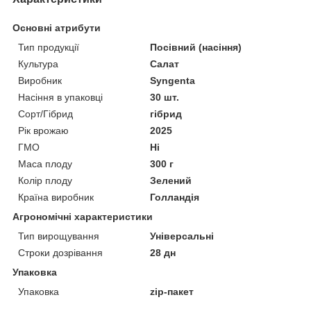
Основні атрибути
Тип продукції
Посівний (насіння)
Культура
Салат
Виробник
Syngenta
Насіння в упаковці
30 шт.
Сорт/Гібрид
гібрид
Рік врожаю
2025
ГМО
Ні
Маса плоду
300 г
Колір плоду
Зелений
Країна виробник
Голландія
Агрономічні характеристики
Тип вирощування
Універсальні
Строки дозрівання
28 дн
Упаковка
Упаковка
zip-пакет