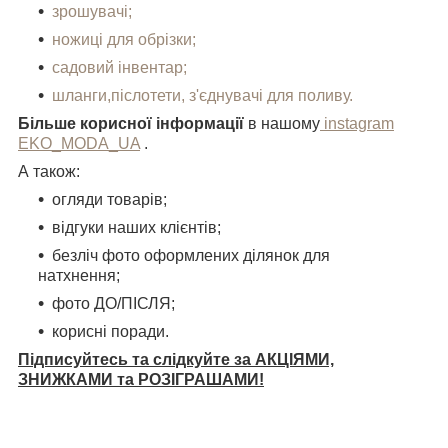
зрошувачі;
ножиці для обрізки;
садовий інвентар;
шланги,післотети, з'єднувачі для поливу.
Більше корисної інформації
в нашому
instagram
EKO_MODA_UA
.
А також:
огляди товарів;
відгуки наших клієнтів;
безліч фото оформлених ділянок для
натхнення;
фото ДО/ПІСЛЯ;
корисні поради.
Підписуйтесь та слідкуйте за АКЦІЯМИ,
ЗНИЖКАМИ та РОЗІГРАШАМИ!