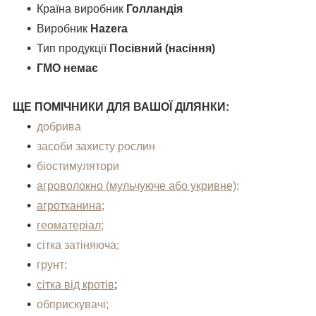
Країна виробник
Голландія
Виробник
Hazera
Тип продукції
Посівний (насіння)
ГМО немає
ЩЕ ПОМІЧНИКИ ДЛЯ ВАШОЇ ДІЛЯНКИ:
добрива
засоби захисту рослин
біостимулятори
агроволокно (мульчуюче або укривне);
агротканина;
геоматеріал;
сітка затіняюча;
грунт;
сітка від кротів
;
обприскувачі;