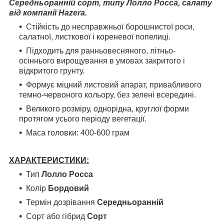
Середньоранній сорт, типу Лолло Росса, салату
від компанії Hazera.
Стійкість до несправжньої борошнистої роси,
салатної, листкової і кореневої попелиці.
Підходить для ранньовесняного, літньо-
осіннього вирощування в умовах закритого і
відкритого грунту.
Формує міцний листовий апарат, привабливого
темно-червоного кольору, без зелені всередині.
Великого розміру, однорідна, круглої форми
протягом усього періоду вегетації.
Маса головки: 400-600 грам
ХАРАКТЕРИСТИКИ:
Тип
Лолло Росса
Колір
Бордовий
Термін дозрівання
Середньоранній
Сорт або гібрид
Сорт