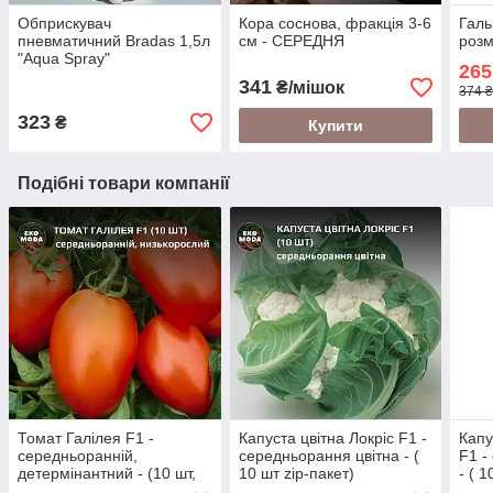
Обприскувач
Кора соснова, фракція 3-6
Галь
пневматичний Bradas 1,5л
см - СЕРЕДНЯ
розм
"Aqua Spray"
265
341
₴/мішок
374 ₴
323
₴
Купити
Подібні товари компанії
Томат Галілея F1 -
Капуста цвітна Локріс F1 -
Капу
середньоранній,
середньорання цвітна - (
F1 -
детермінантний - (10 шт,
10 шт zip-пакет)
- ( 1
zip-пакет)