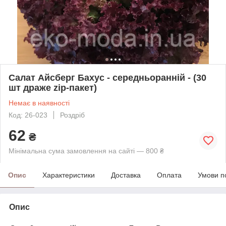
Салат Айсберг Бахус - середньоранній - (30
шт драже zip-пакет)
Немає в наявності
Код: 26-023
Роздріб
62
₴
Мінімальна сума замовлення на сайті — 800 ₴
Опис
Характеристики
Доставка
Оплата
Умови п
Опис