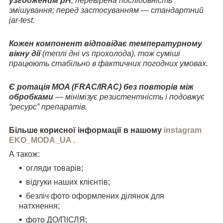
узгодженим pH
, перевірена послідовність
змішування; перед застосуванням — стандартний
jar-test.
Кожен компонент відповідає температурному
вікну дії
(теплі дні vs прохолода), тож суміші
працюють стабільно в фактичних погодних умовах.
Є ротація MOA (FRAC/IRAC) без повторів між
обробками
— мінімізує резистентність і подовжує
“ресурс” препаратів.
Більше корисної інформації в нашому
instagram
EKO_MODA_UA .
А також:
огляди товарів;
відгуки наших клієнтів;
безліч фото оформлених ділянок для
натхнення;
фото ДО/ПІСЛЯ;