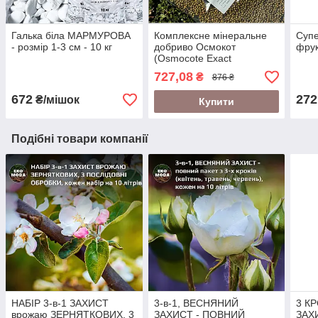
Галька біла МАРМУРОВА
Комплексне мінеральне
Супе
- розмір 1-3 см - 10 кг
добриво Осмокот
фрук
(Osmocote Exact
Standard),
727,08
₴
876 ₴
15+9+12+2MgO+TE (5-6
м), Еверріс (Everris),
672
272
₴/мішок
Купити
фасув. 1кг
Подібні товари компанії
НАБІР 3-в-1 ЗАХИСТ
3-в-1, ВЕСНЯНИЙ
3 К
врожаю ЗЕРНЯТКОВИХ, 3
ЗАХИСТ - ПОВНИЙ
ЗАХ