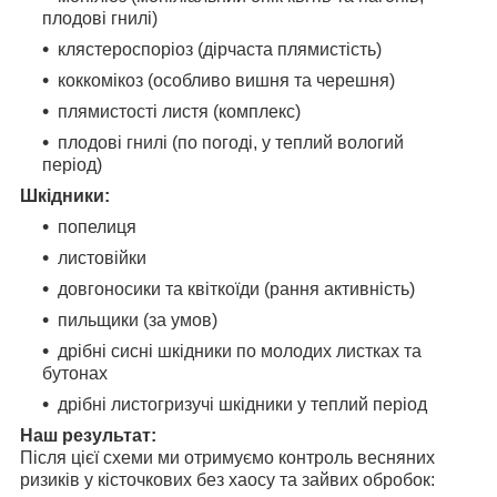
плодові гнилі)
клястероспоріоз (дірчаста плямистість)
коккомікоз (особливо вишня та черешня)
плямистості листя (комплекс)
плодові гнилі (по погоді, у теплий вологий
період)
Шкідники:
попелиця
листовійки
довгоносики та квіткоїди (рання активність)
пильщики (за умов)
дрібні сисні шкідники по молодих листках та
бутонах
дрібні листогризучі шкідники у теплий період
Наш результат:
Після цієї схеми ми отримуємо контроль весняних
ризиків у кісточкових без хаосу та зайвих обробок: