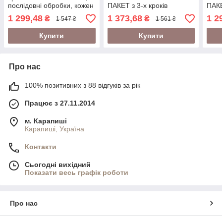
послідовні обробки, кожен
ПАКЕТ з 3-х кроків
ПАКЕ
набір на 10 літрів
(квітень, травень,
черв
1 299,48
1 373,68
1 2
₴
₴
1 547 ₴
1 561 ₴
червень), кожен на 10
літр
літрів (ТРОЯНДИ)
Купити
Купити
Про нас
100% позитивних з 88 відгуків за рік
Працює з 27.11.2014
м. Карапиші
Карапиші, Україна
Контакти
Сьогодні вихідний
Показати весь графік роботи
Про нас