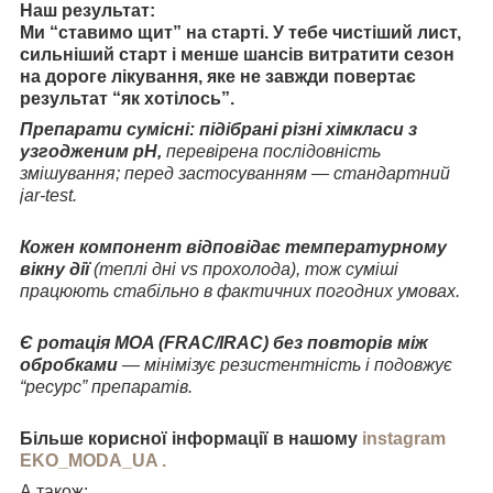
Наш результат:
Ми “ставимо щит” на старті. У тебе чистіший лист,
сильніший старт і менше шансів витратити сезон
на дороге лікування, яке не завжди повертає
результат “як хотілось”.
Препарати сумісні: підібрані різні хімкласи з
узгодженим pH,
перевірена послідовність
змішування; перед застосуванням — стандартний
jar-test.
Кожен компонент відповідає температурному
вікну дії
(теплі дні vs прохолода), тож суміші
працюють стабільно в фактичних погодних умовах.
Є ротація MOA (FRAC/IRAC) без повторів між
обробками
— мінімізує резистентність і подовжує
“ресурс” препаратів.
Більше корисної інформації в нашому
instagram
EKO_MODA_UA .
А також: