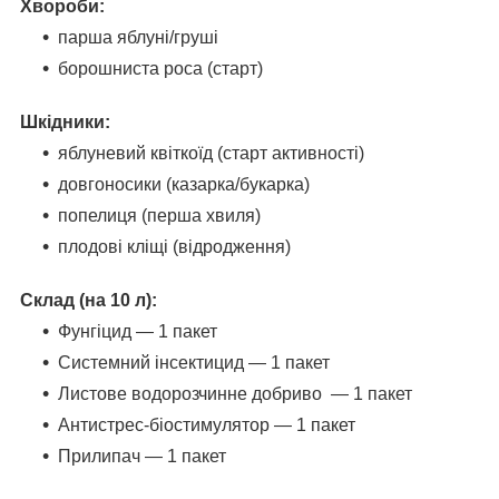
Хвороби:
парша яблуні/груші
борошниста роса (старт)
Шкідники:
яблуневий квіткоїд (старт активності)
довгоносики (казарка/букарка)
попелиця (перша хвиля)
плодові кліщі (відродження)
Склад (на 10 л):
Фунгіцид — 1 пакет
Системний інсектицид — 1 пакет
Листове водорозчинне добриво — 1 пакет
Антистрес-біостимулятор — 1 пакет
Прилипач — 1 пакет