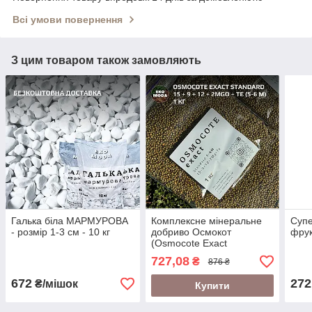
Всі умови повернення
З цим товаром також замовляють
Галька біла МАРМУРОВА
Комплексне мінеральне
Супе
- розмір 1-3 см - 10 кг
добриво Осмокот
фрук
(Osmocote Exact
Standard),
727,08
₴
876 ₴
15+9+12+2MgO+TE (5-6
м), Еверріс (Everris),
672
272
₴/мішок
Купити
фасув. 1кг