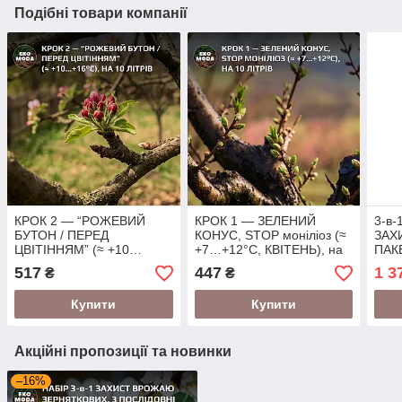
Подібні товари компанії
КРОК 2 — “РОЖЕВИЙ
КРОК 1 — ЗЕЛЕНИЙ
3-в
БУТОН / ПЕРЕД
КОНУС, STOP моніліоз (≈
ЗАХ
ЦВІТІННЯМ” (≈ +10…
+7…+12°C, КВІТЕНЬ), на
ПАКЕ
+16°C, ТРАВЕНЬ), на 10
10 літрів (КІСТОЧКОВІ)
(кві
517
447
1 3
₴
₴
літрів (ЗЕРНЯТКОВІ)
черв
літр
Купити
Купити
Акційні пропозиції та новинки
–16%