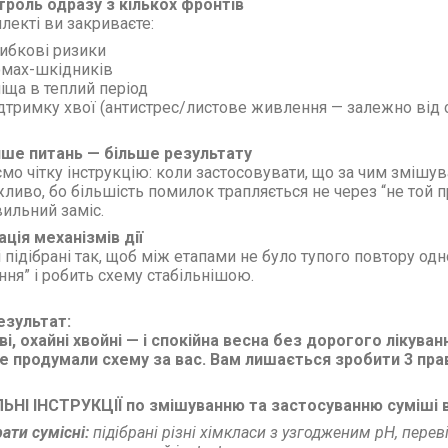
троль одразу з кількох фронтів
лекті ви закриваєте:
ибкові ризики
омах-шкідників
іща в теплий період
дтримку хвої (антистрес/листове живлення — залежно від 
нше питань — більше результату
мо чітку інструкцію: коли застосовувати, що за чим змішува
ливо, бо більшість помилок трапляється не через “не той пре
ильний заміс.
ація механізмів дії
 підібрані так, щоб між етапами не було тупого повтору одн
ння” і робить схему стабільнішою.
езультат:
і, охайні хвойні — і спокійна весна без дорогого лікуван
 продумали схему за вас. Вам лишається зробити 3 прави
НІ ІНСТРУКЦІЇ по змішуванню та застосуванню суміші в
ати сумісні:
підібрані різні хімкласи з узгодженим pH, пере