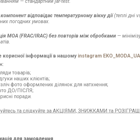
уванням — стандартний jar-test.
компонент відповідає температурному вікну дії
(теплі дні 
них погодних умовах.
ція MOA (FRAC/IRAC) без повторів між обробками
— мініміз
атів.
е корисної інформації в нашому
instagram EKO_MODA_UA 
ж:
ляди товарів;
дгуки наших клієнтів;
зліч фото оформлених ділянок для натхнення;
ото ДО/ПІСЛЯ;
рисні поради.
суйтесь та слідкуйте за АКЦІЯМИ, ЗНИЖКАМИ та РОЗІГРА
мація для замовлення