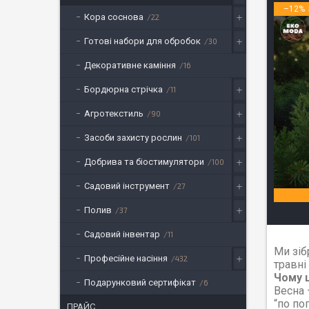
–12%
Кора соснова
22
Готові набори для обробок
30
Декоративне каміння
16
Бордюрна стрічка
11
Агротекстиль
90
Засоби захисту рослин
101
Добрива та біостимулятори
100
Садовий інструмент
27
Полив
37
Садовий інвентар
11
Ми зіб
Професійне насіння
432
травні
Чому 
Подарунковий сертифікат
6
Весна 
“по пог
ПРАЙС