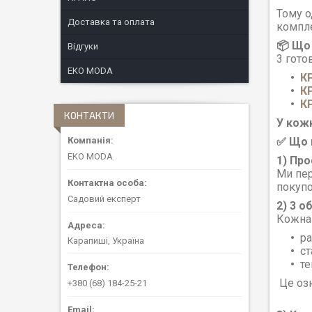
Тому о
Доставка та оплата
компле
📦 Що
Відгуки
3 гото
EKO MODA
КР
КР
КР
КОНТАКТИ
У кожн
✅ Що 
EKO MODA
1) Пр
Ми пер
покупо
Садовий експерт
2) 3 о
Кожна 
ра
Карапиші, Україна
ст
те
Це озн
+380 (68) 184-25-21