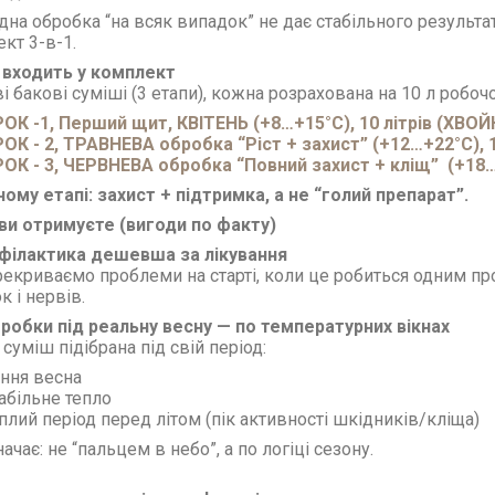
дна обробка “на всяк випадок” не дає стабільного результату
кт 3-в-1.
 входить у комплект
ві бакові суміші (3 етапи), кожна розрахована на 10 л робоч
ОК -1, Перший щит, КВІТЕНЬ (+8…+15°C), 10 літрів (ХВОЙ
ОК - 2, ТРАВНЕВА обробка “Ріст + захист” (+12…+22°C), 1
ОК - 3, ЧЕРВНЕВА обробка “Повний захист + кліщ” (+18…+
ому етапі: захист + підтримка, а не “голий препарат”.
ви отримуєте (вигоди по факту)
офілактика дешевша за лікування
екриваємо проблеми на старті, коли це робиться одним про
к і нервів.
бробки під реальну весну — по температурних вікнах
суміш підібрана під свій період:
ння весна
абільне тепло
плий період перед літом (пік активності шкідників/кліща)
ачає: не “пальцем в небо”, а по логіці сезону.