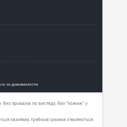
днів
за домовленістю
: без провалів по вигляду, без “пожеж” у
ться хвилями, грибкові ризики з’являються