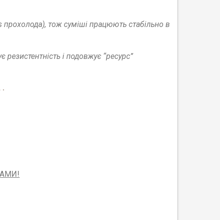
vs прохолода), тож суміші працюють стабільно в
ує резистентність і подовжує “ресурс”
.
ШАМИ!