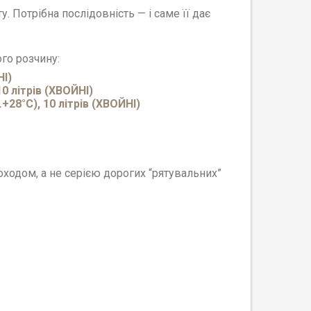
. Потрібна послідовність — і саме її дає
ого
розчину:
НІ)
0 літрів (ХВОЙНІ)
28°C), 10 літрів (ХВОЙНІ)
ходом, а не серією дорогих “рятувальних”