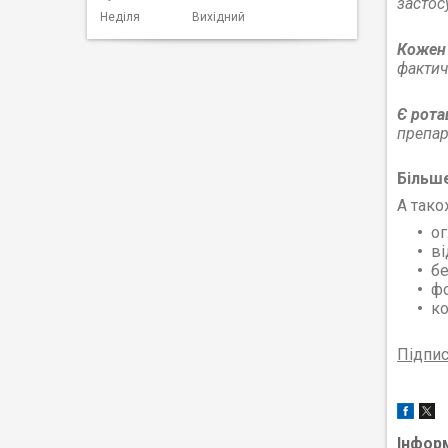
застос
Неділя
Вихідний
Кожен 
фактич
Є рота
препар
Більш
А тако
ог
ві
бе
ф
ко
Підпи
Інфор