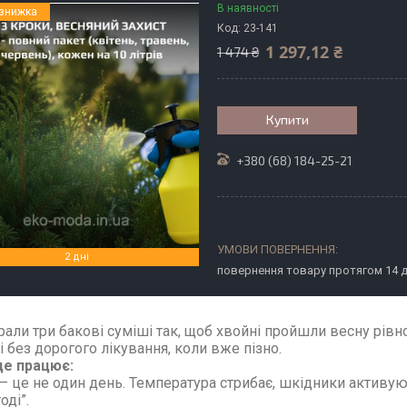
В наявності
Код:
23-141
1 297,12 ₴
1 474 ₴
Купити
+380 (68) 184-25-21
2 дні
повернення товару протягом 14 
рали три бакові суміші так, щоб хвойні пройшли весну рівно
 і без дорогого лікування, коли вже пізно.
це працює:
— це не один день. Температура стрибає, шкідники активую
оді”.