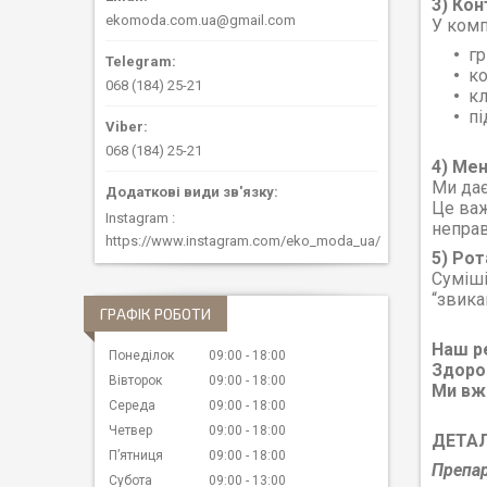
3) Кон
ekomoda.com.ua@gmail.com
У комп
гр
к
068 (184) 25-21
кл
пі
068 (184) 25-21
4) Ме
Ми дає
Це важ
Instagram
неправ
https://www.instagram.com/eko_moda_ua/
5) Рот
Суміші
“звика
ГРАФІК РОБОТИ
Наш р
Понеділок
09:00
18:00
Здоров
Вівторок
09:00
18:00
Ми вже
Середа
09:00
18:00
Четвер
09:00
18:00
ДЕТАЛЬ
Пʼятниця
09:00
18:00
Препар
Субота
09:00
13:00