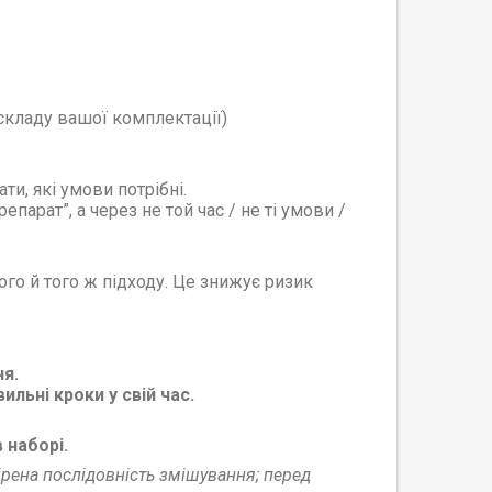
складу вашої комплектації)
ти, які умови потрібні.
парат”, а через не той час / не ті умови /
ого й того ж підходу. Це знижує ризик
ня.
льні кроки у свій час.
 наборі.
вірена послідовність змішування; перед