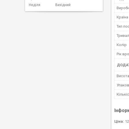
Неділя
Вихідний
Вироб
Країна
Тип по
Тривал
Колір
Рік в
ДОДАТ
Висота
Упако
Кількі
Інфор
Ціна:
12