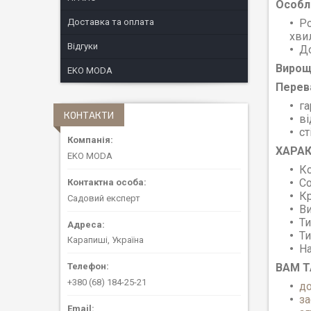
О
собл
Доставка та оплата
Ро
хви
Відгуки
До
Вирощ
EKO MODA
Перев
га
КОНТАКТИ
ві
ст
ХАРА
EKO MODA
Ко
Со
Кр
Садовий експерт
В
Ти
Т
Карапиші, Україна
На
ВАМ Т
+380 (68) 184-25-21
д
за