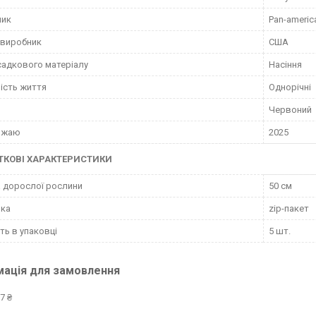
ник
Pan-americ
 виробник
США
садкового матеріалу
Насіння
ість життя
Однорічні
Червоний
рожаю
2025
КОВІ ХАРАКТЕРИСТИКИ
 дорослої рослини
50 см
вка
zip-пакет
сть в упаковці
5 шт.
мація для замовлення
7 ₴