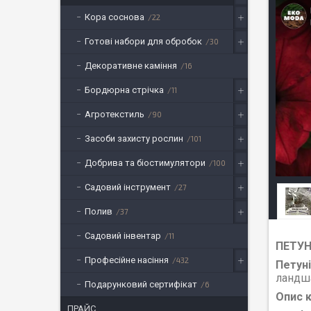
Кора соснова
22
Готові набори для обробок
30
Декоративне каміння
16
Бордюрна стрічка
11
Агротекстиль
90
Засоби захисту рослин
101
Добрива та біостимулятори
100
Садовий інструмент
27
Полив
37
Садовий інвентар
11
ПЕТУН
Професійне насіння
432
Петуні
ландша
Подарунковий сертифікат
6
Опис к
ПРАЙС