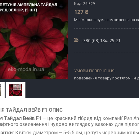
Код:
26-329
127 ₴
Мінімальна сума замовлення на са
+380 (68) 184-25-21
повернення товару протягом 14 
ІЯ ТАЙДАЛ ВЕЙВ F1 ОПИС
я Тайдал Вейв F1
– це красивий гібрид від компанії Pan Am
фтного озеленення і чудово виглядає у вазонах для підлог
вітки:
Квітки, діаметром – 5-5,5 см, цвітуть червоним коль