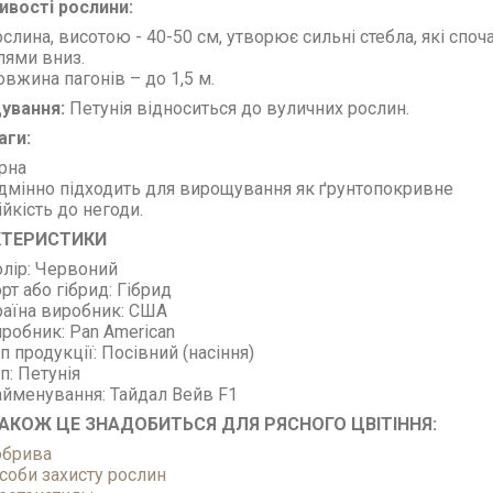
ивості рослини:
слина, висотою - 40-50 см, утворює сильні стебла, які споч
лями вниз.
вжина пагонів – до 1,5 м.
ування:
Петунія відноситься до вуличних рослин.
аги:
рна
дмінно підходить для вирощування як ґрунтопокривне
ійкість до негоди.
КТЕРИСТИКИ
лір
:
Червоний
рт або гібрид
:
Гібрид
аїна виробник
:
США
иробник
:
Pan American
п продукції
:
Посівний (насіння)
ип
:
Петунія
йменування: Тайдал Вейв F1
АКОЖ ЦЕ ЗНАДОБИТЬСЯ ДЛЯ РЯСНОГО ЦВІТІННЯ:
обрива
соби захисту рослин