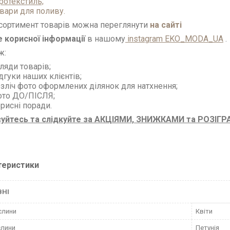
ротекстиль;
вари для поливу.
сортимент товарів можна переглянути
на сайті
 корисної інформації
в нашому
instagram EKO_MODA_UA
.
ж:
ляди товарів;
дгуки наших клієнтів;
зліч фото оформлених ділянок для натхнення;
ото ДО/ПІСЛЯ;
рисні поради.
суйтесь та слідкуйте за АКЦІЯМИ, ЗНИЖКАМИ та РОЗІГ
теристики
ВНІ
слини
Квіти
слини
Петунія