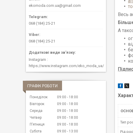
аг
ekomoda.com.ua@gmail.com
то
Весь а
Більше
068 (184) 25-21
А тако
ог
068 (184) 25-21
ві
бе
ф
Instagram
ко
https://www.instagram.com/eko_moda_ua/
Підпи
ГРАФІК РОБОТИ
Харак
Понеділок
09:00
18:00
Вівторок
09:00
18:00
ОСНО
Середа
09:00
18:00
Четвер
09:00
18:00
Тип ро
Пʼятниця
09:00
18:00
Субота
09:00
13:00
Рід ро