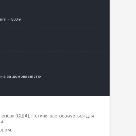
йті — 800 ₴
днів
за домовленістю
erican (США). Петунія застосовується для
и.
ором.