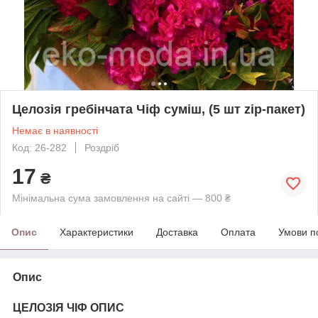
Целозія гребінчата Чіф суміш, (5 шт zip-пакет)
Немає в наявності
Код: 26-282
Роздріб
17
₴
Мінімальна сума замовлення на сайті — 800 ₴
Опис
Характеристики
Доставка
Оплата
Умови п
Опис
ЦЕЛОЗІЯ ЧІФ ОПИС