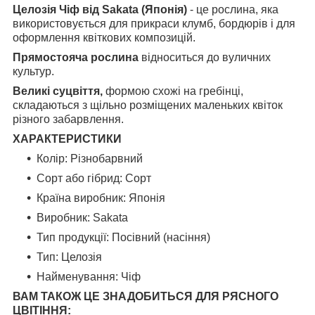
Целозія Чіф від Sakata (Японія)
- це рослина, яка
використовується для прикраси клумб, бордюрів і для
оформлення квіткових композицій.
Прямостояча рослина
відноситься до вуличних
культур.
Великі суцвіття,
формою схожі на гребінці,
складаються з щільно розміщених маленьких квіток
різного забарвлення.
ХАРАКТЕРИСТИКИ
Колір: Різнобарвний
Сорт або гібрид: Сорт
Країна виробник: Японія
Виробник: Sakata
Тип продукції: Посівний (насіння)
Тип: Целозія
Найменування: Чіф
ВАМ ТАКОЖ ЦЕ ЗНАДОБИТЬСЯ ДЛЯ РЯСНОГО
ЦВІТІННЯ: