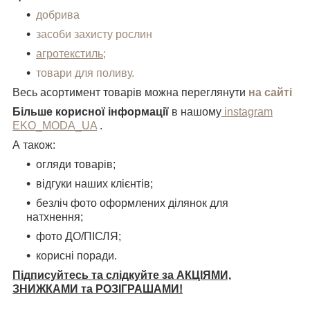
добрива
засоби захисту рослин
агротекстиль;
товари для поливу.
Весь асортимент товарів можна переглянути
на сайті
Більше корисної інформації
в нашому
instagram
EKO_MODA_UA
.
А також:
огляди товарів;
відгуки наших клієнтів;
безліч фото оформлених ділянок для
натхнення;
фото ДО/ПІСЛЯ;
корисні поради.
Підписуйтесь та слідкуйте за АКЦІЯМИ,
ЗНИЖКАМИ та РОЗІГРАШАМИ!