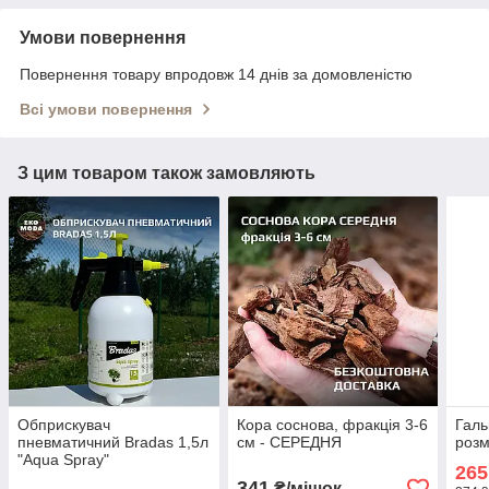
Умови повернення
Повернення товару впродовж 14 днів за домовленістю
Всі умови повернення
З цим товаром також замовляють
Обприскувач
Кора соснова, фракція 3-6
Галь
пневматичний Bradas 1,5л
см - СЕРЕДНЯ
розм
"Aqua Spray"
265
341
₴/мішок