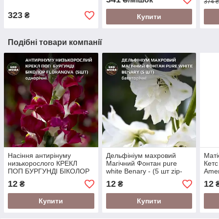
374 ₴
323
₴
Купити
Подібні товари компанії
Насіння антирінуму
Дельфініум махровий
Маті
низькорослого КРЕКЛ
Магічний Фонтан pure
Кетс
ПОП БУРГУНДІ БІКОЛОР
white Benary - (5 шт zip-
Amer
FLORANOVA - ( 5 шт zip-
пакет)
12
12
12
₴
₴
пакет)
Купити
Купити