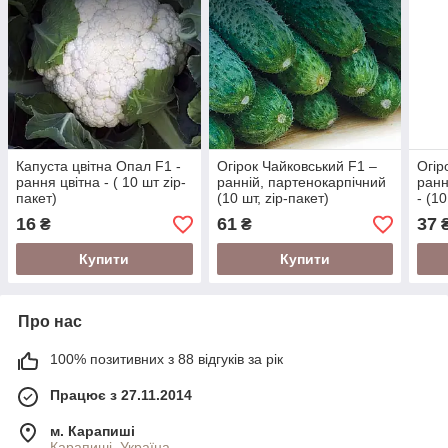
Капуста цвітна Опал F1 -
Огірок Чайковський F1 –
Огір
рання цвітна - ( 10 шт zip-
ранній, партенокарпічний
ранн
пакет)
(10 шт, zip-пакет)
- (10
16
61
37
₴
₴
Купити
Купити
Про нас
100% позитивних з 88 відгуків за рік
Працює з 27.11.2014
м. Карапиші
Карапиші, Україна