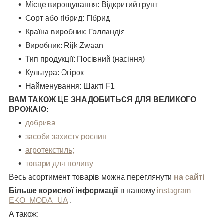
Місце вирощування
:
Відкритий грунт
Сорт або гібрид
:
Гібрид
Країна виробник
:
Голландія
Виробник
:
Rijk Zwaan
Тип продукції
:
Посівний (насіння)
Культура
:
Огірок
Найменування: Шакті F1
ВАМ ТАКОЖ ЦЕ ЗНАДОБИТЬСЯ ДЛЯ ВЕЛИКОГО
ВРОЖАЮ:
добрива
засоби захисту рослин
агротекстиль;
товари для поливу.
Весь асортимент товарів можна переглянути
на сайті
Більше корисної інформації
в нашому
instagram
EKO_MODA_UA
.
А також: