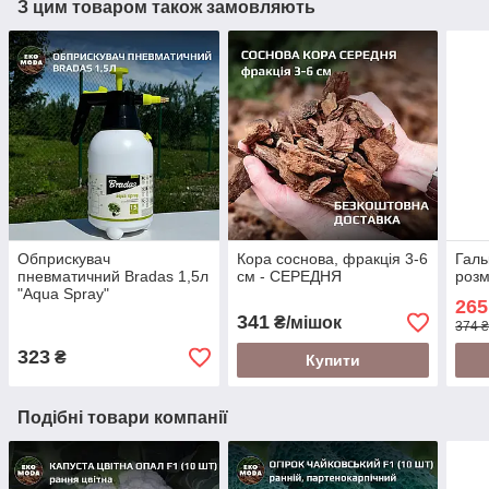
З цим товаром також замовляють
Обприскувач
Кора соснова, фракція 3-6
Галь
пневматичний Bradas 1,5л
см - СЕРЕДНЯ
розм
"Aqua Spray"
265
341
₴/мішок
374 ₴
323
₴
Купити
Подібні товари компанії