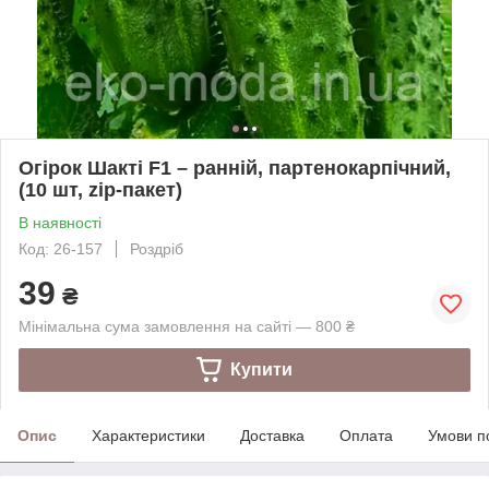
Огірок Шакті F1 – ранній, партенокарпічний,
(10 шт, zip-пакет)
В наявності
Код: 26-157
Роздріб
39
₴
Мінімальна сума замовлення на сайті — 800 ₴
Купити
Опис
Характеристики
Доставка
Оплата
Умови п