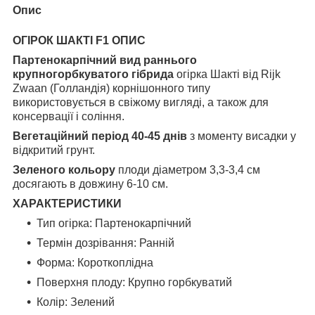
Опис
ОГІРОК ШАКТІ F1 ОПИС
Партенокарпічний вид раннього
крупногорбкуватого гібрида
огірка Шакті від Rijk
Zwaan (Голландія) корнішонного типу
використовується в свіжому вигляді, а також для
консервації і соління.
Вегетаційний період 40-45 днів
з моменту висадки у
відкритий грунт.
Зеленого кольору
плоди діаметром 3,3-3,4 см
досягають в довжину 6-10 см.
ХАРАКТЕРИСТИКИ
Тип огірка
:
Партенокарпічний
Термін дозрівання
:
Ранній
Форма
:
Короткоплідна
П
оверхня плоду
:
Крупно горбкуватий
Колір
:
Зелений