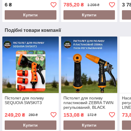
6
785,20
3 7
₴
₴
1 208 ₴
Купити
Купити
Подібні товари компанії
Пістолет для поливу
Пістолет для поливу
Наса
SEQUOIA SWSKIT3
пластиковий ZEBRA TWIN
регу
регульований, BLACK
LINE
LINE, ECO-7205T
249,20
153,08
73,
₴
₴
280 ₴
172 ₴
Купити
Купити