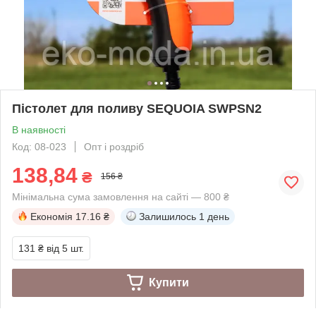
Пістолет для поливу SEQUOIA SWPSN2
В наявності
Код: 08-023
Опт і роздріб
138,84
₴
156 ₴
Мінімальна сума замовлення на сайті — 800 ₴
Економія
17.16 ₴
Залишилось
1 день
131 ₴
від 5 шт.
Купити