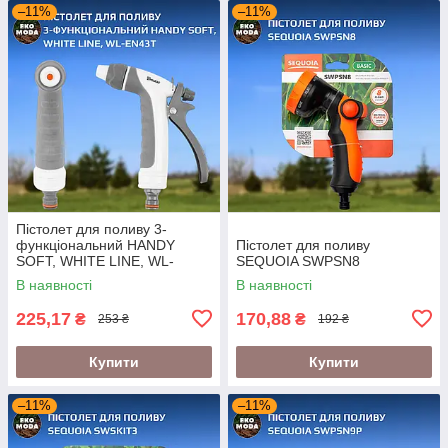
–11%
–11%
Пістолет для поливу 3-
функціональний HANDY
Пістолет для поливу
SOFT, WHITE LINE, WL-
SEQUOIA SWPSN8
EN43T
В наявності
В наявності
225,17
170,88
₴
₴
253 ₴
192 ₴
Купити
Купити
–11%
–11%