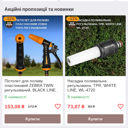
Акційні пропозиції та новинки
–11%
–11%
Пістолет для поливу
Насадка поливальна
пластиковий ZEBRA TWIN
регульована, TPR, WHITE
регульований, BLACK LINE,
LINE, WL-4720
ECO-7205T
В наявності
В наявності
153,08
73,87
₴
₴
172 ₴
83 ₴
Купити
Купити