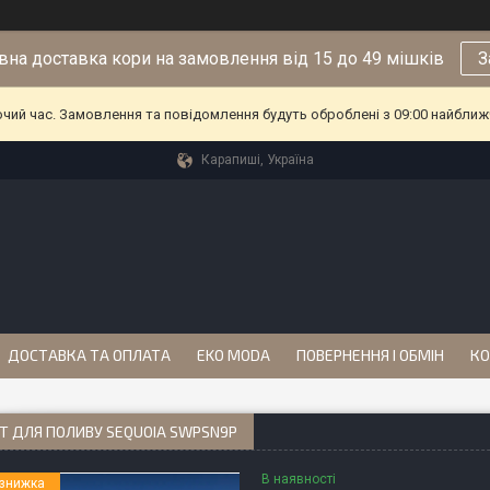
на доставка кори на замовлення від 15 до 49 мішків
З
очий час. Замовлення та повідомлення будуть оброблені з 09:00 найближч
Карапиші, Україна
ДОСТАВКА ТА ОПЛАТА
EKO MODA
ПОВЕРНЕННЯ І ОБМІН
КО
Т ДЛЯ ПОЛИВУ SEQUOIA SWPSN9P
В наявності