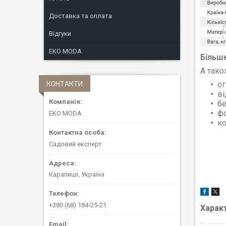
Доставка та оплата
Відгуки
EKO MODA
Більше
А тако
КОНТАКТИ
ог
ві
бе
ф
EKO MODA
ко
Садовий експерт
Карапиші, Україна
+380 (68) 184-25-21
Харак