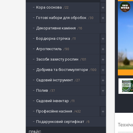
Кора соснова
22
Готові набори для обробок
30
Декоративне каміння
16
Бордюрна стрічка
11
Агротекстиль
90
Засоби захисту рослин
101
Добрива та біостимулятори
100
Садовий інструмент
27
Полив
37
Садовий інвентар
11
Професійне насіння
432
Подарунковий сертифікат
6
Техніч
ПРАЙС