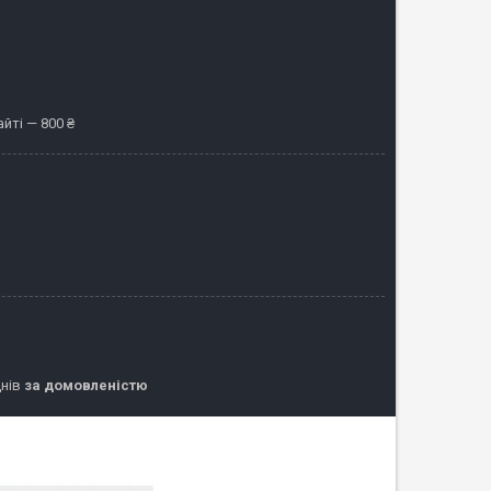
йті — 800 ₴
днів
за домовленістю