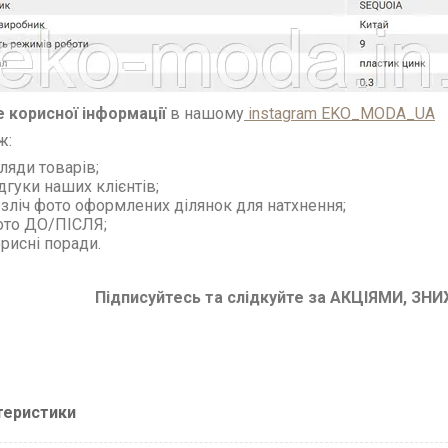
 корисної інформації
в нашому
instagram EKO_MODA_UA
ж:
ляди товарів;
дгуки наших клієнтів;
зліч фото оформлених ділянок для натхнення;
ото ДО/ПІСЛЯ;
рисні поради.
Підписуйтесь та слідкуйте за АКЦІЯМИ, З
теристики