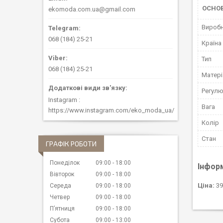
ОСНОВ
ekomoda.com.ua@gmail.com
Вироб
068 (184) 25-21
Країна
Тип
068 (184) 25-21
Матері
Регулю
Instagram
Вага
https://www.instagram.com/eko_moda_ua/
Колір
Стан
ГРАФІК РОБОТИ
Понеділок
09:00
18:00
Інфор
Вівторок
09:00
18:00
Ціна:
39
Середа
09:00
18:00
Четвер
09:00
18:00
Пʼятниця
09:00
18:00
Субота
09:00
13:00