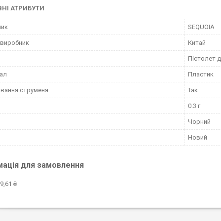
НІ АТРИБУТИ
ник
SEQUOIA
 виробник
Китай
Пістолет 
ал
Пластик
вання струменя
Так
0.3 г
Чорний
Новий
мація для замовлення
9,61 ₴