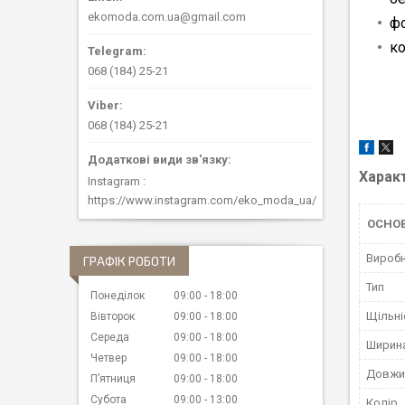
ekomoda.com.ua@gmail.com
ф
ко
068 (184) 25-21
068 (184) 25-21
Харак
Instagram
https://www.instagram.com/eko_moda_ua/
ОСНО
Вироб
ГРАФІК РОБОТИ
Тип
Понеділок
09:00
18:00
Щільні
Вівторок
09:00
18:00
Середа
09:00
18:00
Ширин
Четвер
09:00
18:00
Довжи
Пʼятниця
09:00
18:00
Субота
09:00
13:00
Колір