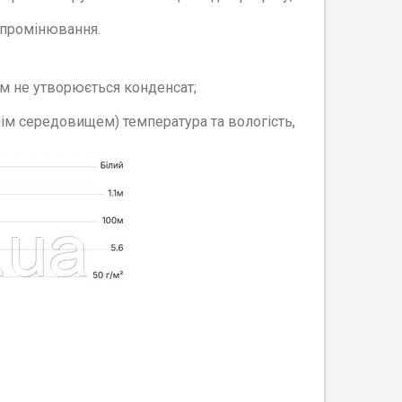
випромінювання.
ним не утворюється конденсат;
нім середовищем) температура та вологість,