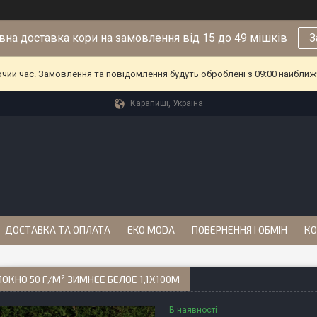
на доставка кори на замовлення від 15 до 49 мішків
З
очий час. Замовлення та повідомлення будуть оброблені з 09:00 найближч
Карапиші, Україна
ДОСТАВКА ТА ОПЛАТА
EKO MODA
ПОВЕРНЕННЯ І ОБМІН
КО
ОКНО 50 Г/М² ЗИМНЕЕ БЕЛОЕ 1,1Х100М
В наявності