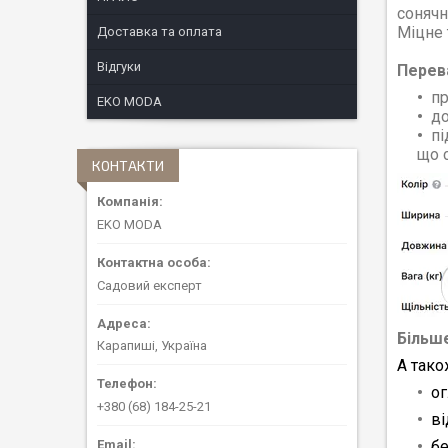
сонячн
Міцне 
Доставка та оплата
Відгуки
Перев
пр
EKO MODA
до
пі
що 
КОНТАКТИ
EKO MODA
Садовий експерт
Більше
Карапиші, Україна
А тако
ог
+380 (68) 184-25-21
ві
бе