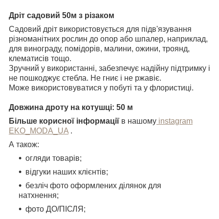
Дріт садовий 50м з різаком
Садовий дріт використовується для підв'язування
різноманітних рослин до опор або шпалер, наприклад,
для винограду, помідорів, малини, ожини, троянд,
клематисів тощо.
Зручний у використанні, забезпечує надійну підтримку і
не пошкоджує стебла. Не гниє і не ржавіє.
Може використовуватися у побуті та у флористиці.
Довжина дроту на котушці: 50 м
Більше корисної інформації
в нашому
instagram
EKO_MODA_UA
.
А також:
огляди товарів;
відгуки наших клієнтів;
безліч фото оформлених ділянок для
натхнення;
фото ДО/ПІСЛЯ;