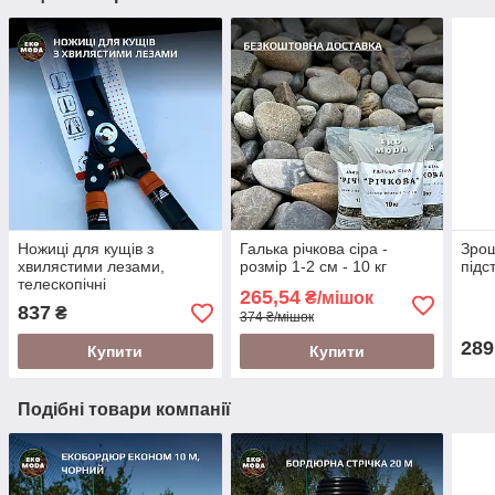
Ножиці для кущів з
Галька річкова сіра -
Зрош
хвилястими лезами,
розмір 1-2 см - 10 кг
підс
телескопічні
265,54
₴/мішок
837
₴
374 ₴/мішок
289
Купити
Купити
Подібні товари компанії