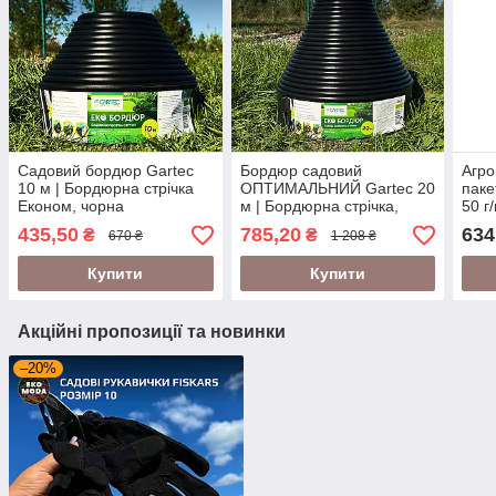
Садовий бордюр Gartec
Бордюр садовий
Агро
10 м | Бордюрна стрічка
ОПТИМАЛЬНИЙ Gartec 20
паке
Економ, чорна
м | Бордюрна стрічка,
50 г
чорна
435,50
785,20
634
₴
₴
670 ₴
1 208 ₴
Купити
Купити
Акційні пропозиції та новинки
–20%