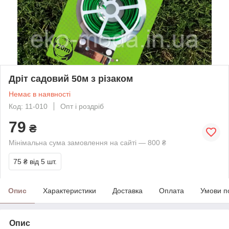
Дріт садовий 50м з різаком
Немає в наявності
Код: 11-010
Опт і роздріб
79
₴
Мінімальна сума замовлення на сайті — 800 ₴
75 ₴
від 5 шт.
Опис
Характеристики
Доставка
Оплата
Умови п
Опис