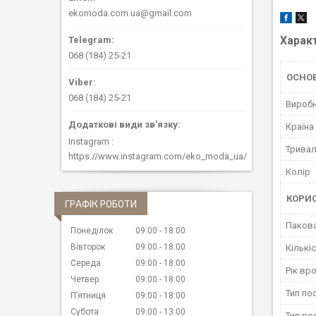
ekomoda.com.ua@gmail.com
Харак
068 (184) 25-21
ОСНОВ
068 (184) 25-21
Вироб
Країна
Instagram
Тривал
https://www.instagram.com/eko_moda_ua/
Колір
КОРИ
ГРАФІК РОБОТИ
Паков
Понеділок
09:00
18:00
Вівторок
09:00
18:00
Кількі
Середа
09:00
18:00
Рік в
Четвер
09:00
18:00
Тип по
Пʼятниця
09:00
18:00
Субота
09:00
13:00
Тип ро