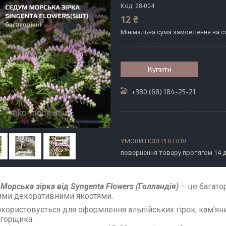
Код:
28-004
12 ₴
Мінімальна сума замовлення на са
Купити
+380 (68) 184-25-21
повернення товару протягом 14 
Морська зірка від Syngenta Flowers (Голландія)
– це багатор
ими декоративними якостями.
користовується для оформлення альпійських гірок, кам'янис
 горщика.