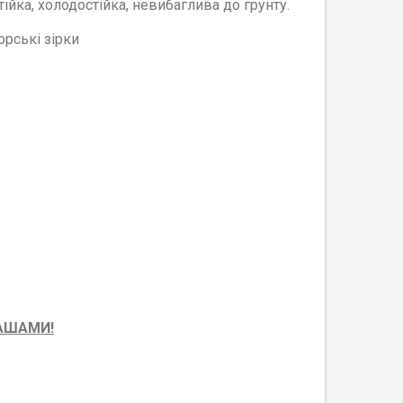
ійка, холодостійка, невибаглива до грунту.
рські зірки
РАШАМИ!