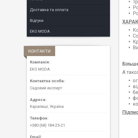
Тр
Ро
Доставка та оплата
Ро
Відгуки
ХАРАК
К
EKO MODA
Со
К
В
КОНТАКТИ
Більше
EKO MODA
А тако
ог
ві
Садовий експерт
бе
ф
ко
Карапиші, Україна
Підпи
+380 (68) 184-25-21