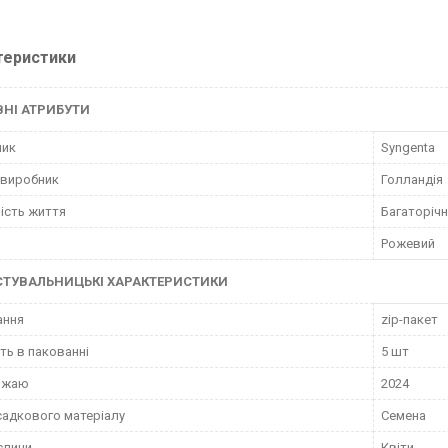
теристики
НІ АТРИБУТИ
ник
Syngenta
 виробник
Голландія
ість життя
Багаторічн
Рожевий
СТУВАЛЬНИЦЬКІ ХАРАКТЕРИСТИКИ
ання
zip-пакет
сть в пакованні
5 шт
рожаю
2024
садкового матеріалу
Семена
слини
Квіти