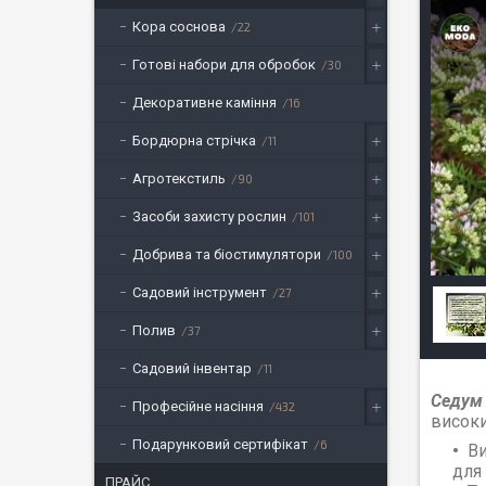
Кора соснова
22
Готові набори для обробок
30
Декоративне каміння
16
Бордюрна стрічка
11
Агротекстиль
90
Засоби захисту рослин
101
Добрива та біостимулятори
100
Садовий інструмент
27
Полив
37
Садовий інвентар
11
Седум 
Професійне насіння
432
висок
Подарунковий сертифікат
6
Ви
для
ПРАЙС