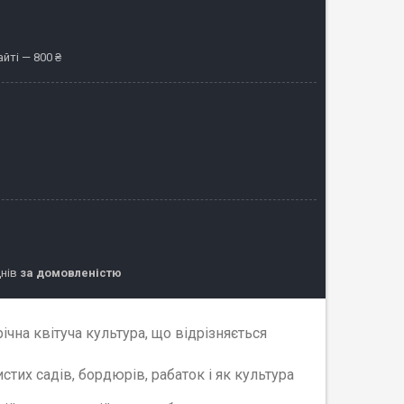
йті — 800 ₴
днів
за домовленістю
ічна квітуча культура, що відрізняється
тих садів, бордюрів, рабаток і як культура