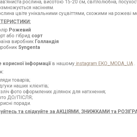
ав'яниста рослина, висотою 15-20 см, світлолюбна, посухост
змножується насінням.
слина цвіте унікальними суцвіттями, схожими на рожеві мо
ТЕРИСТИКИ:
олір
Рожевий
рт або гібрид
сорт
раїна виробник
Голландія
иробник
Syngenta
 корисної інформації
в нашому
instagram EKO_MODA_UA
.
ж:
ляди товарів;
дгуки наших клієнтів;
зліч фото оформлених ділянок для натхнення;
ото ДО/ПІСЛЯ;
рисні поради.
суйтесь та слідкуйте за АКЦІЯМИ, ЗНИЖКАМИ та РОЗІГ