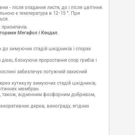
 - після опадання листя, до і після цвітіння.
льною є температура в 12-15 °. При
ься.
 прилипачів.
торами Мегафол і Кендал.
до зимуючих стадій шкідників і спорах
дією, блокуючи проростання спор грибів і
рослині забезпечує потужний захисний
ерез кутикулу зимуючих стадій шкідників,
ітинних мембран.
є, також, відмінним фосфорним добривом,
декоративних дерев, винограду, ягідних