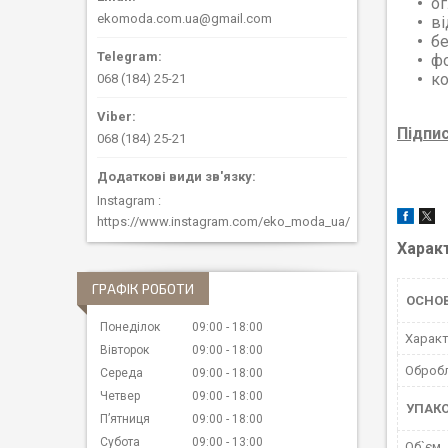
ог
ekomoda.com.ua@gmail.com
ві
бе
ф
ко
068 (184) 25-21
Підпи
068 (184) 25-21
Instagram
https://www.instagram.com/eko_moda_ua/
Харак
ГРАФІК РОБОТИ
ОСНО
Понеділок
09:00
18:00
Характ
Вівторок
09:00
18:00
Обробл
Середа
09:00
18:00
Четвер
09:00
18:00
УПАК
Пʼятниця
09:00
18:00
Субота
09:00
13:00
Об`єм