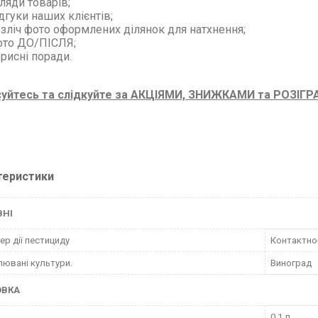
ляди товарів;
дгуки наших клієнтів;
зліч фото оформлених ділянок для натхнення;
ото ДО/ПІСЛЯ;
рисні поради.
суйтесь та слідкуйте за АКЦІЯМИ, ЗНИЖКАМИ та РОЗІГ
теристики
ВНІ
ер дії пестициду
Контактно
ювані культури.
Виноград
ОВКА
0.1 л