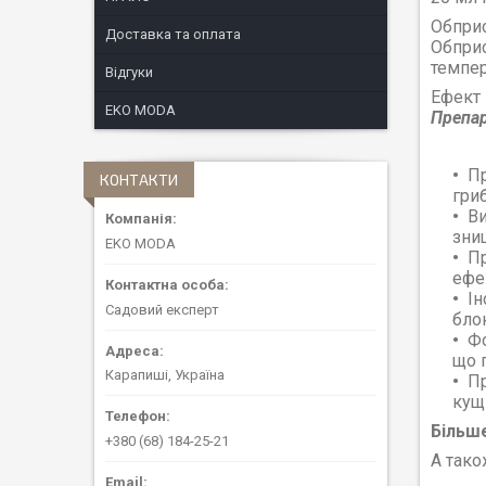
Обприс
Доставка та оплата
Обприс
темпер
Відгуки
Ефект 
EKO MODA
Препар
Пр
КОНТАКТИ
гри
Ви
зни
EKO MODA
Пр
ефе
Ін
Садовий експерт
бло
Фо
що 
Карапиші, Україна
Пр
кущ
Більше
+380 (68) 184-25-21
А тако