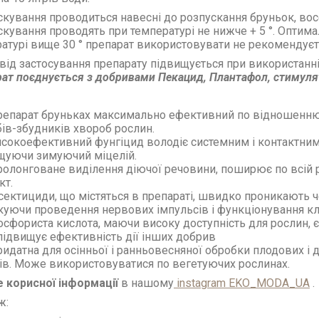
кування проводиться навесні до розпускання бруньок, восени
кування проводять при температурі не нижче + 5 °. Оптима
атурі вище 30 ° препарат використовувати не рекомендуєт
від застосування препарату підвищується при використанні
ат поєднується з добривами Пекацид, Плантафол, стимуля
епарат бруньках максимально ефективний по відношенню 
бів-збудників хвороб рослин.
сокоефективний фунгіцид володіє системним і контактним 
щуючи зимуючий міцелій.
олонговане виділення діючої речовини, поширює по всій 
кт.
сектициди, що містяться в препараті, швидко проникають ч
куючи проведення нервових імпульсів і функціонування кл
сфориста кислота, маючи високу доступність для рослин, 
підвищує ефективність дії інших добрив
идатна для осінньої і ранньовесняної обробки плодових і 
ів. Може використовуватися по вегетуючих рослинах.
 корисної інформації
в нашому
instagram EKO_MODA_UA
.
ж: