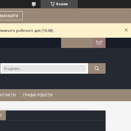
Кошик
амовити
лижчого робочого дня (10.08).
НТАКТИ
ГРАФІК РОБОТИ
Л