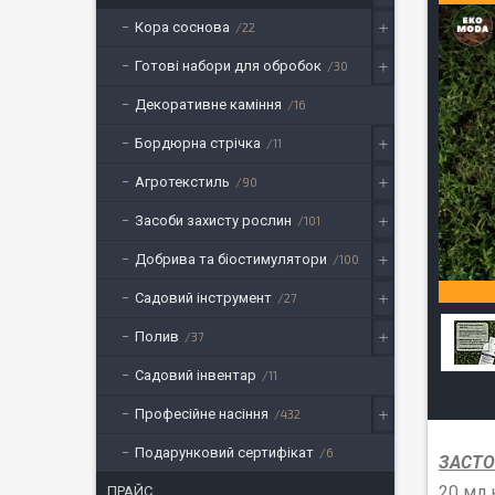
Кора соснова
22
Готові набори для обробок
30
Декоративне каміння
16
Бордюрна стрічка
11
Агротекстиль
90
Засоби захисту рослин
101
Добрива та біостимулятори
100
Садовий інструмент
27
Полив
37
Садовий інвентар
11
Професійне насіння
432
Подарунковий сертифікат
6
ЗАСТО
20 мл 
ПРАЙС