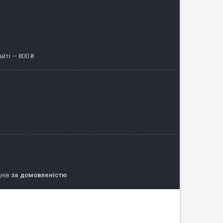
йті — 800 ₴
днів
за домовленістю