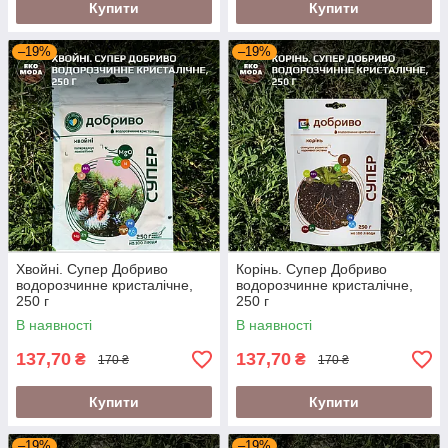
Купити
Купити
–19%
–19%
Хвойні. Супер Добриво
Корінь. Супер Добриво
водорозчинне кристалічне,
водорозчинне кристалічне,
250 г
250 г
В наявності
В наявності
137,70
137,70
₴
₴
170 ₴
170 ₴
Купити
Купити
–19%
–19%