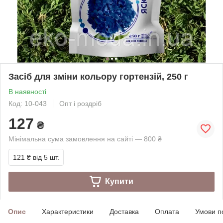
Засіб для зміни кольору гортензій, 250 г
В наявності
Код: 10-043
Опт і роздріб
127
₴
Мінімальна сума замовлення на сайті — 800 ₴
121 ₴
від 5 шт.
Купити
Опис
Характеристики
Доставка
Оплата
Умови п