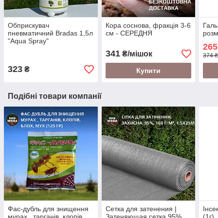
Обприскувач
Кора соснова, фракція 3-6
Галь
пневматичний Bradas 1,5л
см - СЕРЕДНЯ
розм
"Aqua Spray"
265
341
₴/мішок
374 ₴
323
₴
Купити
Подібні товари компанії
Фас-дубль для знищення
Сетка для затенения |
Інсе
мурах , тарганів, клопів,
Затеняющая сетка 95%,
(1г)