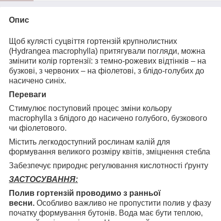
Опис
Щоб кулясті суцвіття гортензій крупнолистних
(Hydrangea macrophylla) притягували погляди, можна
змінити колір гортензії: з темно-рожевих відтінків – на
бузкові, з червоних – на фіолетові, з блідо-голубих до
насичено синіх.
Переваги
Стимулює поступовий процес зміни кольору
macrophylla з блідого до насичено голубого, бузкового
чи фіолетового.
Містить легкодоступний рослинам калій для
формування великого розміру квітів, зміцнення стебла
Забезпечує природнє регулювання кислотності ґрунту
ЗАСТОСУВАННЯ:
Полив гортензій проводимо з ранньої
весни.
Особливо важливо не пропустити полив у фазу
початку формування бутонів. Вода має бути теплою,