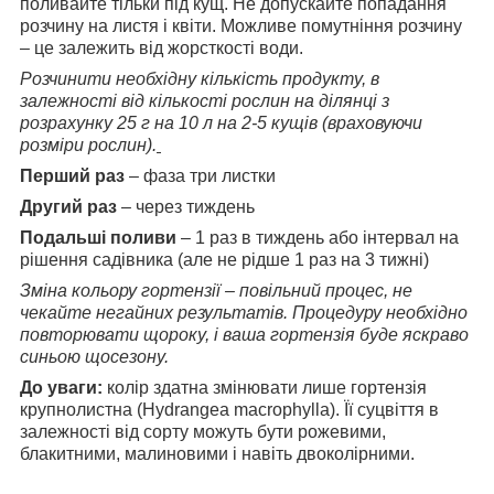
поливайте тільки під кущ. Не допускайте попадання
розчину на листя і квіти. Можливе помутніння розчину
– це залежить від жорсткості води.
Розчинити необхідну кількість продукту, в
залежності від кількості рослин на ділянці з
розрахунку 25 г на 10 л на 2-5 кущів (враховуючи
розміри рослин).
Перший раз
– фаза три листки
Другий раз
– через тиждень
Подальші поливи
– 1 раз в тиждень або інтервал на
рішення садівника (але не рідше 1 раз на 3 тижні)
Зміна кольору гортензії – повільний процес, не
чекайте негайних результатів. Процедуру необхідно
повторювати щороку, і ваша гортензія буде яскраво
синьою щосезону.
До уваги:
колір здатна змінювати лише гортензія
крупнолистна (Hydrangea macrophylla). Її суцвіття в
залежності від сорту можуть бути рожевими,
блакитними, малиновими і навіть двоколірними.