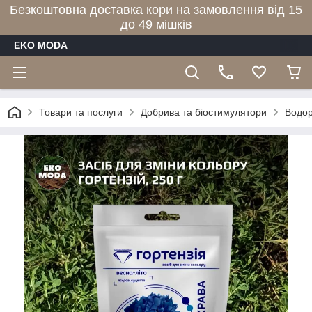
Безкоштовна доставка кори на замовлення від 15
до 49 мішків
EKO MODA
Товари та послуги
Добрива та біостимулятори
Водор