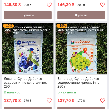
146,30
146,30
₴
₴
209 ₴
209 ₴
Купити
Купити
–19%
–19%
Лохина. Супер Добриво
Виноград. Супер Добриво
водорозчинне кристалічне,
водорозчинне кристалічне,
250 г
250 г
В наявності
В наявності
137,70
137,70
₴
₴
170 ₴
170 ₴