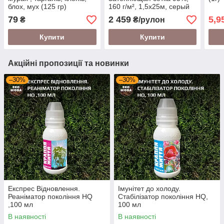
блох, мух (125 гр)
160 г/м², 1,5х25м, серый
цвет
79
2 459
5,9
₴
₴/рулон
Купити
Купити
Акційні пропозиції та новинки
–30%
–30%
Експрес Відновлення.
Імунітет до холоду.
Реаніматор покоління HQ
Стабілізатор покоління HQ,
,100 мл
100 мл
В наявності
В наявності