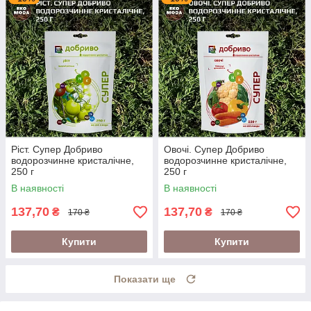
Ріст. Супер Добриво
Овочі. Супер Добриво
водорозчинне кристалічне,
водорозчинне кристалічне,
250 г
250 г
В наявності
В наявності
137,70
137,70
₴
₴
170 ₴
170 ₴
Купити
Купити
Показати ще