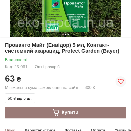
Прованто Майт (Енвідор) 5 мл, Контакт-
системний акарацид, Protect Garden (Bayer)
В наявності
Код: 23-061
Опт і роздріб
63
₴
Мінімальна сума замовлення на сайті — 800 ₴
60 ₴
від 5 шт.
Купити
Опис
Характеристики
Доставка
Оплата
Умови п