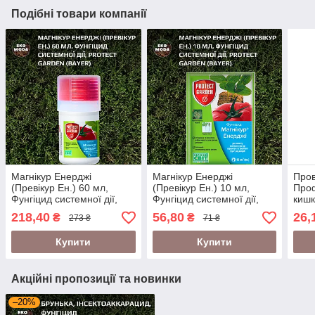
Подібні товари компанії
Магнікур Енерджі
Магнікур Енерджі
Пров
(Превікур Ен.) 60 мл,
(Превікур Ен.) 10 мл,
Проф
Фунгіцид системної дії,
Фунгіцид системної дії,
кишк
Protect Garden (Bayer)
Protect Garden (Bayer)
Prot
218,40
56,80
26,
₴
₴
273 ₴
71 ₴
Купити
Купити
Акційні пропозиції та новинки
–20%