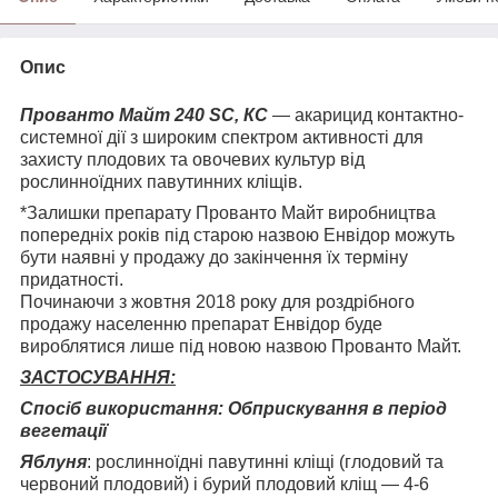
Опис
Прованто Майт 240 SC, КС
— акарицид контактно-
системної дії з широким спектром активності для
захисту плодових та овочевих культур від
рослинноїдних павутинних кліщів.
*Залишки препарату Прованто Майт виробництва
попередніх років під старою назвою Енвідор можуть
бути наявні у продажу до закінчення їх терміну
придатності.
Починаючи з жовтня 2018 року для роздрібного
продажу населенню препарат Енвідор буде
вироблятися лише під новою назвою Прованто Майт.
ЗАСТОСУВАННЯ:
Спосіб використання: Обприскування в період
вегетації
Яблуня
: рослинноїдні павутинні кліщі (глодовий та
червоний плодовий) і бурий плодовий кліщ — 4-6