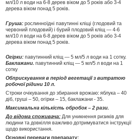
мл/10 л води на 6-8 дерев віком до 5 років або 3-4
дерева віком понад 5 років.
Груша:
рослинноїдні павутинні кліщі (глодовий та
червоний плодовий) і бурий плодовий кліщ — 4-6
мл/10 л води на 6-8 дерев віком до 5 років або 3-4
дерева віком понад 5 років.
Огірки:
павутинний кліщ — 5 мл/5 л води на 1 сотку.
Баклажани.
павутинний кліщ — 5 мл/5 л води на 1
сотку
Обприскування в період вегетації з витратою
робочої рідини 10 л.
Строки очікування до збирання врожаю: яблука – 40
діб, груші – 50, огірки – 15, баклажани - 35.
Максимальна кількість обробок – 2 рази.
До відома споживача:
Для уникнення ризиків для
людини та довкілля важливо дотримуватися інструкції
щодо використання.
Основні переваги препарату;