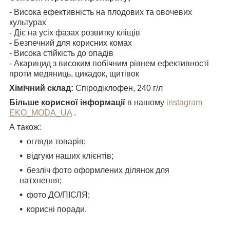
- Висока ефективність на плодових та овочевих
культурах
- Діє на усіх фазах розвитку кліщів
- Безпечний для корисних комах
- Висока стійкість до опадів
- Акарицид з високим побічним рівнем ефективності
проти медяниць, цикадок, щитівок
Хімічний склад:
Спіродіклофен, 240 г/л
Більше корисної інформації
в нашому
instagram
EKO_MODA_UA
.
А також:
огляди товарів;
відгуки наших клієнтів;
безліч фото оформлених ділянок для
натхнення;
фото ДО/ПІСЛЯ;
корисні поради.