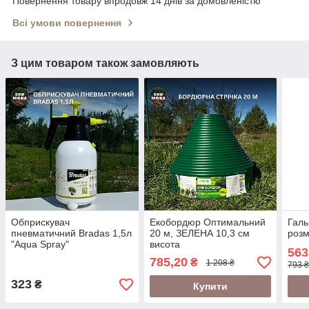
Повернення товару впродовж 14 днів за домовленістю
Всі умови повернення
З цим товаром також замовляють
Обприскувач
Екобордюр Оптимальний
Галь
пневматичний Bradas 1,5л
20 м, ЗЕЛЕНА 10,3 см
розм
"Aqua Spray"
висота
563
785,20
₴
1 208 ₴
793 ₴
323
₴
Купити