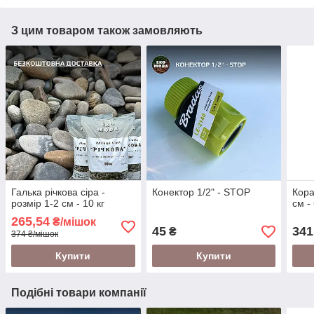
З цим товаром також замовляють
Галька річкова сіра -
Конектор 1/2" - STOP
Кора
розмір 1-2 см - 10 кг
см 
265,54
₴/мішок
45
341
₴
374 ₴/мішок
Купити
Купити
Подібні товари компанії