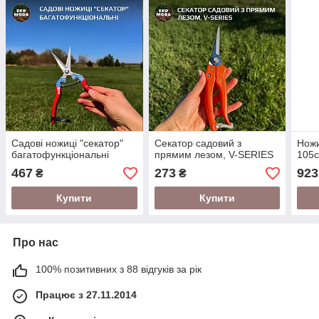
Садові ножиці "секатор"
Секатор садовий з
Ножи
багатофункціональні
прямим лезом, V-SERIES
105
467
273
923
₴
₴
Купити
Купити
Про нас
100% позитивних з 88 відгуків за рік
Працює з 27.11.2014