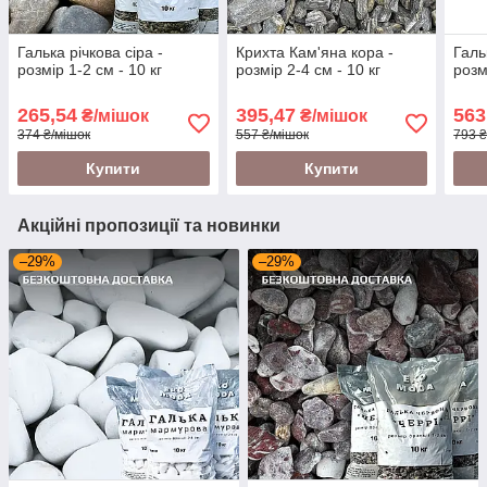
Галька річкова сіра -
Крихта Кам'яна кора -
Галь
розмір 1-2 см - 10 кг
розмір 2-4 см - 10 кг
розм
265,54
395,47
563
₴/мішок
₴/мішок
374 ₴/мішок
557 ₴/мішок
793 ₴
Купити
Купити
Акційні пропозиції та новинки
–29%
–29%