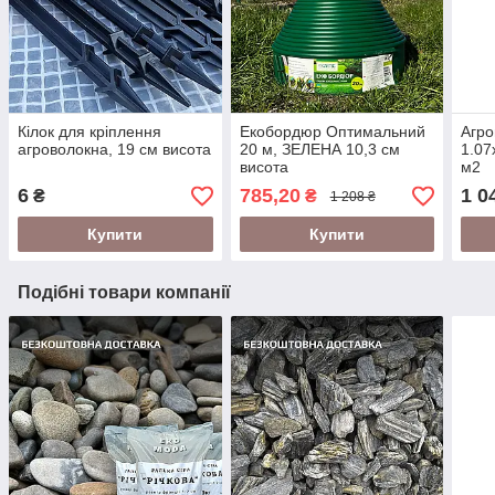
Кілок для кріплення
Екобордюр Оптимальний
Агро
агроволокна, 19 см висота
20 м, ЗЕЛЕНА 10,3 см
1.07
висота
м2
6
785,20
1 0
₴
₴
1 208 ₴
Купити
Купити
Подібні товари компанії