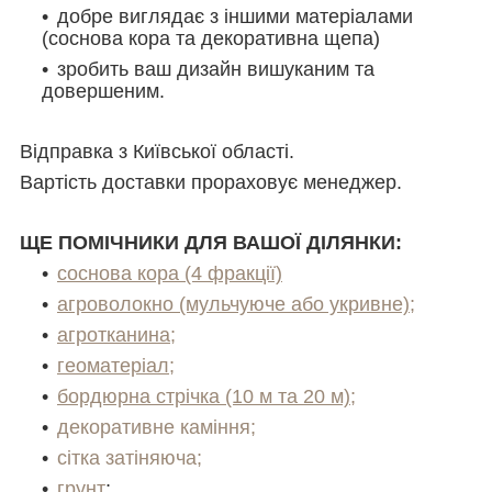
добре виглядає з іншими матеріалами
(соснова кора та декоративна щепа)
зробить ваш дизайн вишуканим та
довершеним.
Відправка з Київської області.
Вартість доставки прораховує менеджер.
ЩЕ ПОМІЧНИКИ ДЛЯ ВАШОЇ ДІЛЯНКИ:
соснова кора (4 фракції)
агроволокно (мульчуюче або укривне);
агротканина;
геоматеріал;
бордюрна стрічка (10 м та 20 м);
декоративне каміння;
сітка затіняюча;
грунт
;