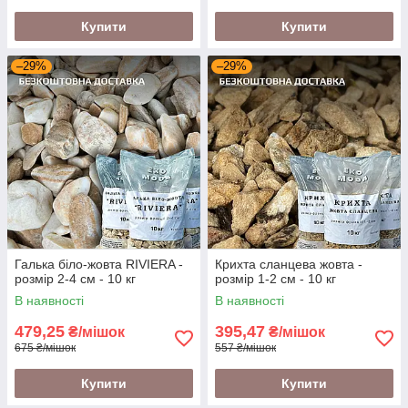
Купити
Купити
–29%
–29%
Галька біло-жовта RIVIERA -
Крихта сланцева жовта -
розмір 2-4 см - 10 кг
розмір 1-2 см - 10 кг
В наявності
В наявності
479,25
395,47
₴/мішок
₴/мішок
675 ₴/мішок
557 ₴/мішок
Купити
Купити