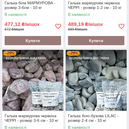
Галька біла МАРМУРОВА -
Галька мармурова червона
розмір 3-6см - 10 кг
ЧЕРРІ - розмір 1-2 см - 10 кг
В наявності
В наявності
477,12
489,19
₴/мішок
₴/мішок
672 ₴/мішок
689 ₴/мішок
Купити
Купити
–29%
–29%
Галька мармурова червона
Галька біло-бузова LILAC -
ЧЕРРІ - розмір 3-6 см - 10 кг
розмір 2-4 см - 10 кг
В наявності
В наявності