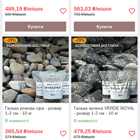
489,19
563,03
₴/мішок
₴/мішок
689 ₴/мішок
793 ₴/мішок
Купити
Купити
–29%
–29%
Галька річкова сіра - розмір
Галька зелена VERDE ROYAL
1-2 см - 10 кг
- розмір 1-2 см - 10 кг
В наявності
В наявності
265,54
479,25
₴/мішок
₴/мішок
374 ₴/мішок
675 ₴/мішок