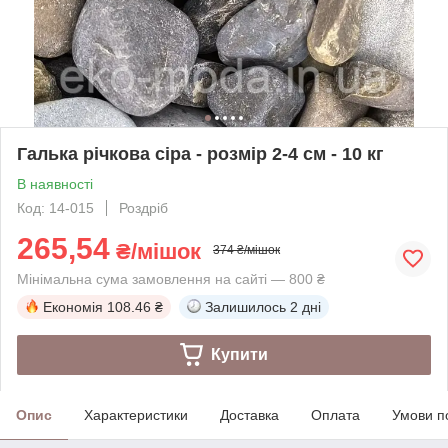
Галька річкова сіра - розмір 2-4 см - 10 кг
В наявності
Код: 14-015
Роздріб
265,54
₴/мішок
374 ₴/мішок
Мінімальна сума замовлення на сайті — 800 ₴
Економія
108.46 ₴
Залишилось
2 дні
Купити
Опис
Характеристики
Доставка
Оплата
Умови п