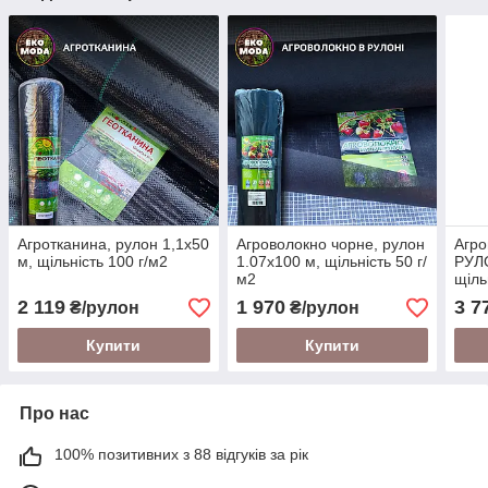
Агротканина, рулон 1,1х50
Агроволокно чорне, рулон
Агро
м, щільність 100 г/м2
1.07х100 м, щільність 50 г/
РУЛО
м2
щіль
2 119
1 970
3 7
₴/рулон
₴/рулон
Купити
Купити
Про нас
100% позитивних з 88 відгуків за рік