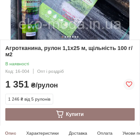
Агротканина, рулон 1,1х25 м, щільність 100 г/
м2
В наявності
Код: 16-004
Опт і роздріб
1 351
₴/рулон
1 246 ₴
від 5 рулонів
Купити
Опис
Характеристики
Доставка
Оплата
Умови п