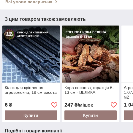
Всі умови повернення
З цим товаром також замовляють
Кілок для кріплення
Кора соснова, фракція 6-
Агро
агроволокна, 19 см висота
13 см - ВЕЛИКА
1.07
м2
6
247
1 0
₴
₴/мішок
Купити
Купити
Подібні товари компанії