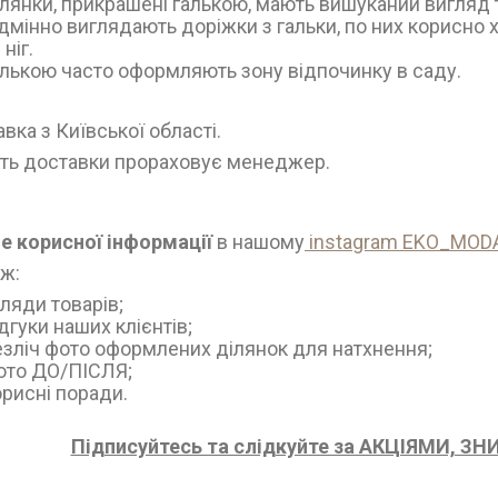
ілянки, прикрашені галькою, мають вишуканий вигляд 
ідмінно виглядають доріжки з гальки, по них корисно
ніг.
алькою часто оформляють зону відпочинку в саду.
вка з Київської області.
сть доставки прораховує менеджер.
е корисної інформації
в нашому
instagram EKO_MOD
ож:
гляди товарів;
дгуки наших клієнтів;
езліч фото оформлених ділянок для натхнення;
ото ДО/ПІСЛЯ;
орисні поради.
Підписуйтесь та слідкуйте за АКЦІЯМИ, 