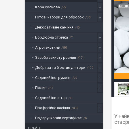
Кора соснова
22
Готові набори для обробок
30
Декоративне каміння
16
Бордюрна стрічка
11
Агротекстиль
90
Засоби захисту рослин
101
Добрива та біостимулятори
100
Садовий інструмент
27
Полив
37
Садовий інвентар
11
Професійне насіння
432
У най
Подарунковий сертифікат
6
створ
ПРАЙС