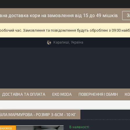
на доставка кори на замовлення від 15 до 49 мішків
З
еробочий час. Замовлення та повідомлення будуть оброблені з 09:00 найб
Карапиші, Україна
ДОСТАВКА ТА ОПЛАТА
EKO MODA
ПОВЕРНЕННЯ І ОБМІН
КО
БІЛА МАРМУРОВА - РОЗМІР 3-6СМ - 10 КГ
В наявності