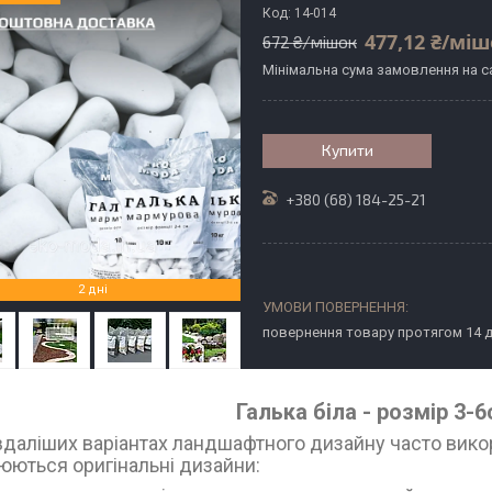
Код:
14-014
477,12 ₴/мі
672 ₴/мішок
Мінімальна сума замовлення на са
Купити
+380 (68) 184-25-21
2 дні
повернення товару протягом 14 
Галька біла - розмір 3-6
вдаліших варіантах ландшафтного дизайну часто викор
юються оригінальні дизайни: