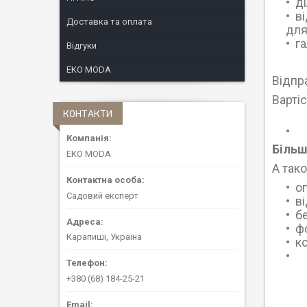
д
в
Доставка та оплата
для 
г
Відгуки
EKO MODA
Відпра
Варті
КОНТАКТИ
Більш
EKO MODA
А так
о
Садовий експерт
ві
б
ф
Карапиші, Україна
к
+380 (68) 184-25-21