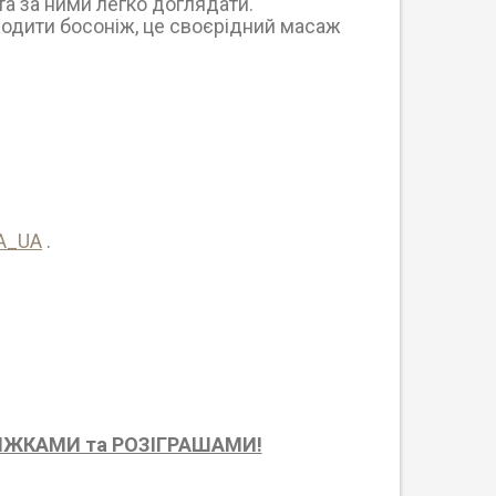
та за ними легко доглядати.
 ходити босоніж, це своєрідний масаж
A_UA
.
ЗНИЖКАМИ та РОЗІГРАШАМИ!