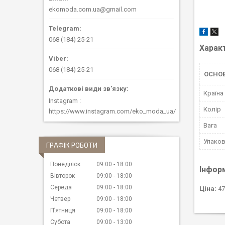
ekomoda.com.ua@gmail.com
068 (184) 25-21
Харак
068 (184) 25-21
ОСНОВ
Країна
Instagram
Колір
https://www.instagram.com/eko_moda_ua/
Вага
Упако
ГРАФІК РОБОТИ
Понеділок
09:00
18:00
Інфор
Вівторок
09:00
18:00
Середа
09:00
18:00
Ціна:
47
Четвер
09:00
18:00
Пʼятниця
09:00
18:00
Субота
09:00
13:00