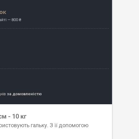
шок
йті — 800 ₴
днів
за домовленістю
см - 10 кг
истовують гальку. З її допомогою