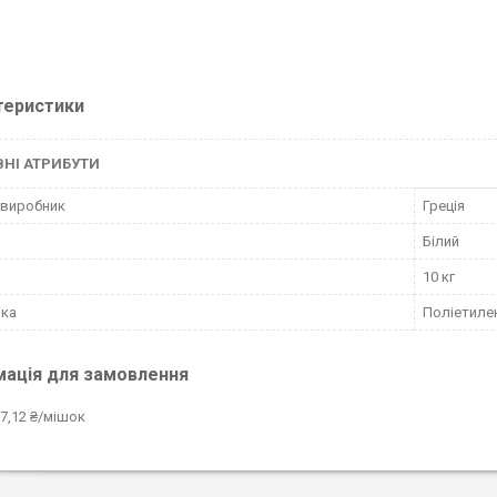
теристики
НІ АТРИБУТИ
 виробник
Греція
Білий
10 кг
вка
Поліетиле
мація для замовлення
7,12 ₴/мішок