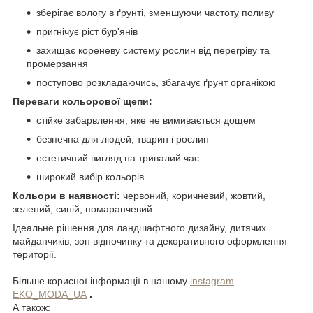
зберігає вологу в ґрунті, зменшуючи частоту поливу
пригнічує ріст бур'янів
захищає кореневу систему рослин від перегріву та
промерзання
поступово розкладаючись, збагачує ґрунт органікою
Переваги кольорової щепи:
стійке забарвлення, яке не вимивається дощем
безпечна для людей, тварин і рослин
естетичний вигляд на тривалий час
широкий вибір кольорів
Кольори в наявності:
червоний, коричневий, жовтий,
зелений, синій, помаранчевий
Ідеальне рішення для ландшафтного дизайну, дитячих
майданчиків, зон відпочинку та декоративного оформлення
території.
Більше корисної інформації в нашому
instagram
EKO_MODA_UA
.
А також: