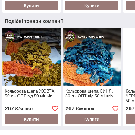
Купити
Купити
Подібні товари компанії
Кольорова щепа ЖОВТА,
Кольорова щепа СИНЯ,
Кол
50 л - ОПТ від 50 мішків
50 л - ОПТ від 50 мішків
ЧЕРВ
50 м
267
267
267
₴/мішок
₴/мішок
Купити
Купити