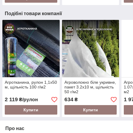
Подібні товари компанії
Агротканина, рулон 1,1х50
Агроволокно біле укривне,
Агро
м, щільність 100 г/м2
пакет 3.2х10 м, щільність
1.07
50 г/м2
м2
2 119
634
1 9
₴/рулон
₴
Купити
Купити
Про нас