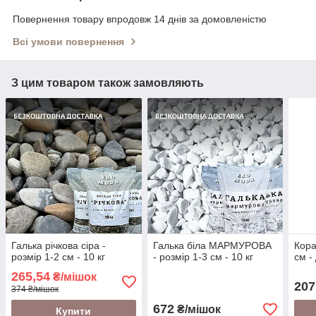
Повернення товару впродовж 14 днів за домовленістю
Всі умови повернення
З цим товаром також замовляють
Галька річкова сіра -
Галька біла МАРМУРОВА
Кора
розмір 1-2 см - 10 кг
- розмір 1-3 см - 10 кг
см -
265,54
₴/мішок
207
374 ₴/мішок
672
₴/мішок
Купити