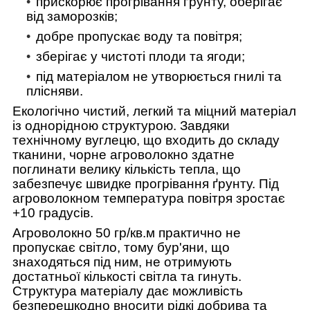
прискорює прогрівання ґрунту, оберігає
від заморозків;
добре пропускає воду та повітря;
зберігає у чистоті плоди та ягоди;
під матеріалом не утворюється гнилі та
плісняви.
Екологічно чистий, легкий та міцний матеріал
із однорідною структурою. Завдяки
технічному вуглецю, що входить до складу
тканини, чорне агроволокно здатне
поглинати велику кількість тепла, що
забезпечує швидке прогрівання ґрунту. Під
агроволокном температура повітря зростає
+10 градусів.
Агроволокно 50 гр/кв.м практично не
пропускає світло, тому бур'яни, що
знаходяться під ним, не отримують
достатньої кількості світла та гинуть.
Структура матеріалу дає можливість
безперешкодно вносити рідкі добрива та