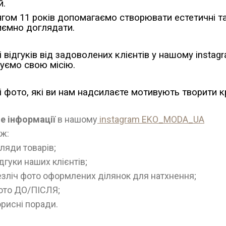
й.
гом 11 років допомагаємо створювати естетичні та
иємно доглядати.
і відгуків від задоволених клієнтів у нашому insta
уємо свою місію.
і фото, які ви нам надсилаєте мотивують творити к
е інформації
в нашому
instagram EKO_MODA_UA
ож:
гляди товарів;
дгуки наших клієнтів;
езліч фото оформлених ділянок для натхнення;
ото ДО/ПІСЛЯ;
орисні поради.