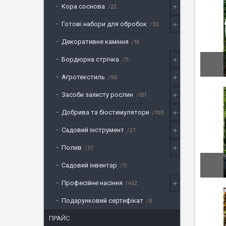
Кора соснова
22
Готові набори для обробок
30
Декоративне каміння
16
Бордюрна стрічка
11
Агротекстиль
90
Засоби захисту рослин
101
Добрива та біостимулятори
100
Садовий інструмент
27
Полив
37
Садовий інвентар
11
Професійне насіння
432
Подарунковий сертифікат
6
ПРАЙС