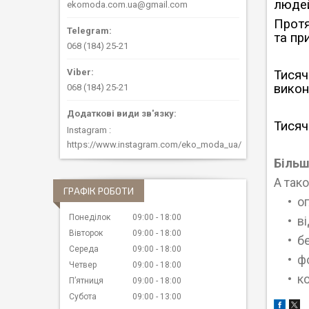
люде
ekomoda.com.ua@gmail.com
Протя
та пр
068 (184) 25-21
Тисяч
викон
068 (184) 25-21
Тисяч
Instagram
https://www.instagram.com/eko_moda_ua/
Більш
А так
ГРАФІК РОБОТИ
о
Понеділок
09:00
18:00
ві
Вівторок
09:00
18:00
б
Середа
09:00
18:00
ф
Четвер
09:00
18:00
к
Пʼятниця
09:00
18:00
Субота
09:00
13:00