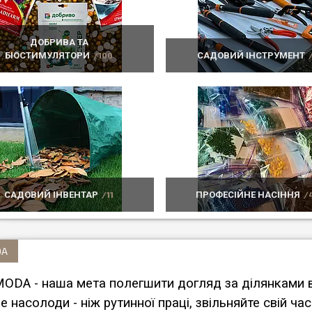
ДОБРИВА ТА
БІОСТИМУЛЯТОРИ
100
САДОВИЙ ІНСТРУМЕНТ
САДОВИЙ ІНВЕНТАР
11
ПРОФЕСІЙНЕ НАСІННЯ
DA
ODA - наша мета полегшити догляд за ділянками вс
е насолоди - ніж рутинної праці, звільняйте свій ч